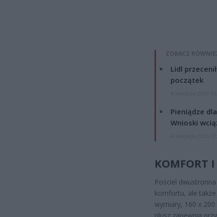
ZOBACZ RÓWNIE
Lidl przeceni
początek
4 sierpnia 2026 16
Pieniądze dla
Wnioski wcią
4 sierpnia 2026 12
KOMFORT I
Pościel dwustronna 
komfortu, ale także 
wymiary, 160 x 200 
plusz zapewnia prz