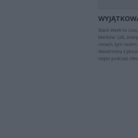
WYJĄTKOWA
Black Week to czas,
klientów. Lidl, zna
cenach, tym razem 
dwustronną z pluszu
ciepło podczas chło