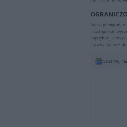
podczas Black Week
OGRANICZ
Warto pamiętać, że
i dostępna do wycze
najszybciej skorzys
stylowy dodatek do 
Obserwuj na