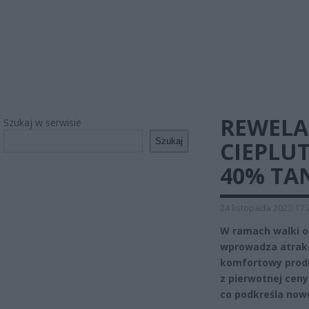
REWELA
Szukaj w serwisie
Szukaj
CIEPLU
40% TAN
24 listopada 2023 17:
W ramach walki o 
wprowadza atrakc
komfortowy produ
z pierwotnej ceny 
co podkreśla nowo