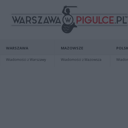
WARSZAWA
MAZOWSZE
POLSK
Wiadomości z Warszawy
Wiadomości z Mazowsza
Wiadomo