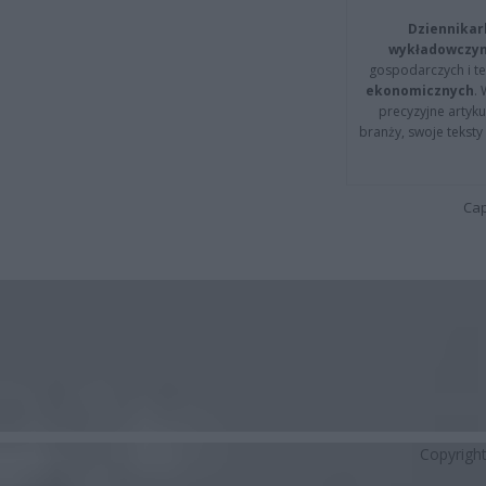
Dziennikar
wykładowczyn
gospodarczych i t
ekonomicznych
.
precyzyjne artyku
branży, swoje tekst
Cap
Copyrigh