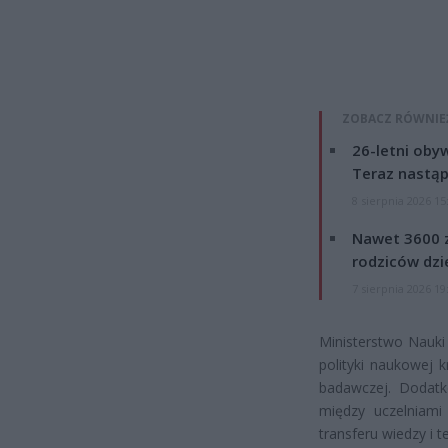
ZOBACZ RÓWNIE
26-letni obyw
Teraz nastąp
8 sierpnia 2026 15
Nawet 3600 z
rodziców dzie
7 sierpnia 2026 19
Ministerstwo Nauki
polityki naukowej 
badawczej. Dodatk
między uczelniami
transferu wiedzy i 