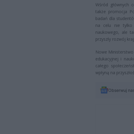
Wśród głównych ce
także promocja Po
badań dla studentó
na celu nie tylko
naukowego, ale tak
przyszły rozwój kraj
Nowe Ministerstwo 
edukacyjnej i nauk
całego społeczeńs
wpłyną na przyszłość
Obserwuj na