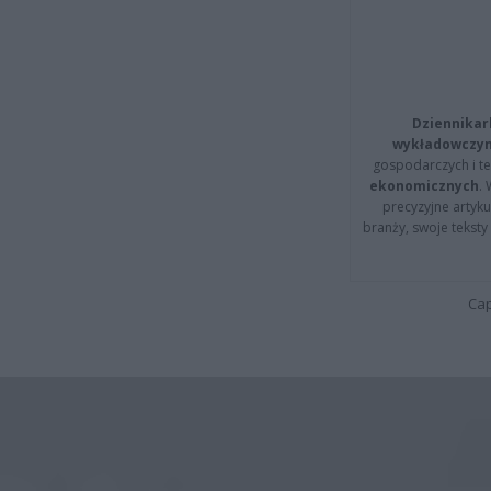
Dziennikar
wykładowczyn
gospodarczych i t
ekonomicznych
.
precyzyjne artyku
branży, swoje tekst
Cap