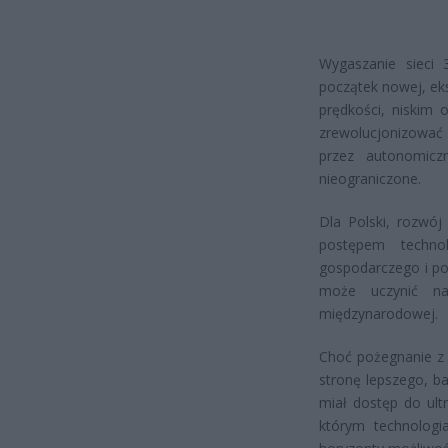
Wygaszanie sieci 
początek nowej, eks
prędkości, niskim 
zrewolucjonizować 
przez autonomicz
nieograniczone.
Dla Polski, rozwój
postępem techno
gospodarczego i pop
może uczynić nas
międzynarodowej.
Choć pożegnanie z 
stronę lepszego, b
miał dostęp do ultr
którym technologi