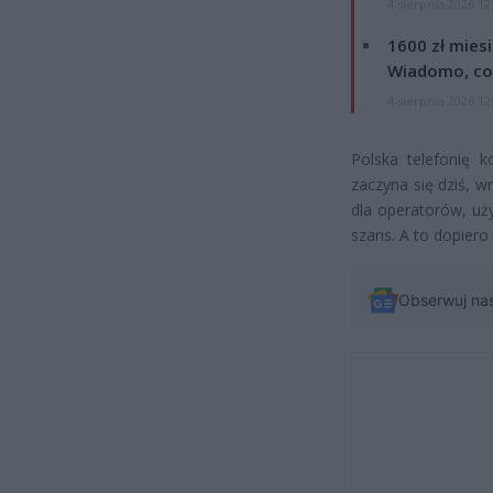
4 sierpnia 2026 12
1600 zł mies
Wiadomo, co
4 sierpnia 2026 12
Polska telefonię 
zaczyna się dziś, 
dla operatorów, uż
szans. A to dopiero
Obserwuj na