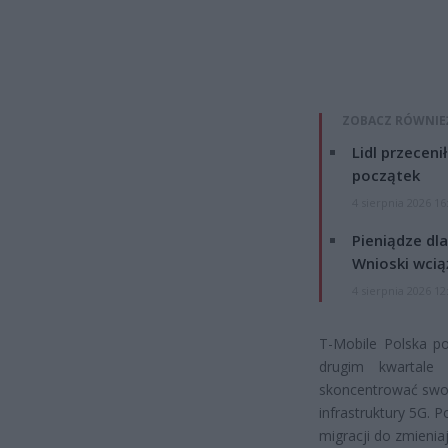
ZOBACZ RÓWNIE
Lidl przeceni
początek
4 sierpnia 2026 16
Pieniądze dla
Wnioski wcią
4 sierpnia 2026 12
T-Mobile Polska po
drugim kwartale
skoncentrować swoj
infrastruktury 5G.
migracji do zmienia