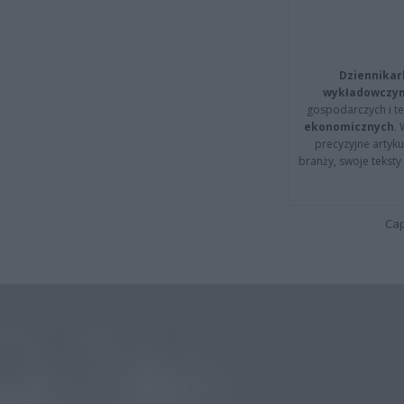
Dziennikar
wykładowczyn
gospodarczych i t
ekonomicznych
.
precyzyjne artyku
branży, swoje tekst
Cap