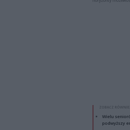
horyzonty możliwoś
ZOBACZ RÓWNIE
Wielu senior
podwyższy e