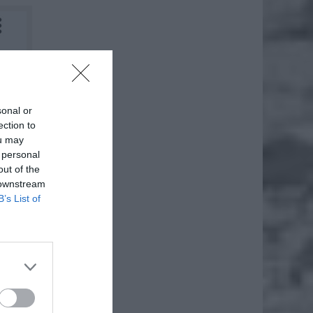
sonal or
ection to
ou may
 personal
out of the
 downstream
B’s List of