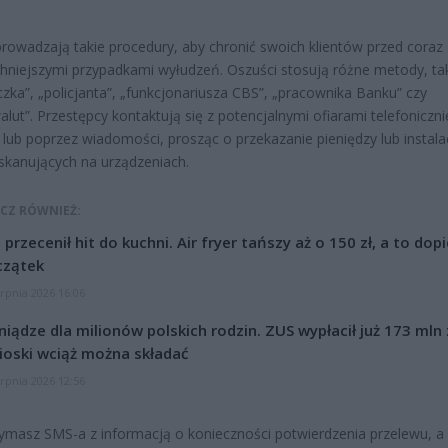
rowadzają takie procedury, aby chronić swoich klientów przed coraz
niejszymi przypadkami wyłudzeń. Oszuści stosują różne metody, tak
zka”, „policjanta”, „funkcjonariusza CBS”, „pracownika Banku” czy
alut”. Przestępcy kontaktują się z potencjalnymi ofiarami telefoniczni
lub poprzez wiadomości, prosząc o przekazanie pieniędzy lub instala
i skanujących na urządzeniach.
CZ RÓWNIEŻ:
l przecenił hit do kuchni. Air fryer tańszy aż o 150 zł, a to dop
czątek
erpnia 2026 16:06
niądze dla milionów polskich rodzin. ZUS wypłacił już 173 mln z
oski wciąż można składać
erpnia 2026 12:56
rzymasz SMS-a z informacją o konieczności potwierdzenia przelewu, a