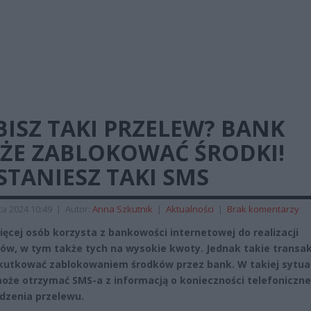
ISZ TAKI PRZELEW? BANK
ŻE ZABLOKOWAĆ ŚRODKI!
TANIESZ TAKI SMS
a 2024 10:49
|
Autor:
Anna Szkutnik
|
Aktualności
|
Brak komentarzy
ięcej osób korzysta z bankowości internetowej do realizacji
ów, w tym także tych na wysokie kwoty. Jednak takie transa
utkować zablokowaniem środków przez bank. W takiej sytuac
może otrzymać SMS-a z informacją o konieczności telefoniczn
dzenia przelewu.