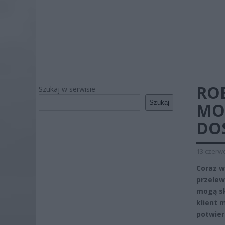
ROB
Szukaj w serwisie
Szukaj
MO
DOS
13 czerwc
Coraz w
przelew
mogą sk
klient 
potwier