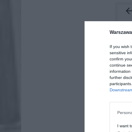
Warszawa 
If you wish 
sensitive in
confirm you
continue se
information 
further disc
participants
Downstream 
Persona
I want t