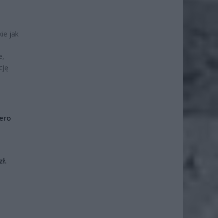
ie jak
e,
cję
iero
ł.