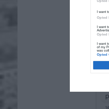
Opted 
I want t
Opted 
I want 
Advertis
Opted 
I want t
of my P
was col
Opted 