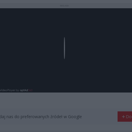
REKLAMA
Play
aj nas do preferowanych źródeł w Google
Do