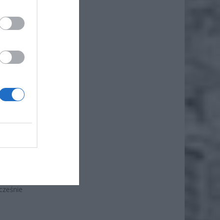
iero
ł.
on. Nad
ie jego
poznały
cześnie