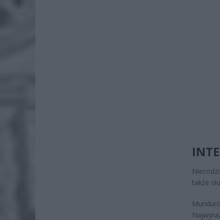
INTE
Niecodzi
także sł
Munduro
Najwyra