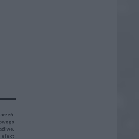
arzeń.
ypowego
źliwe,
o efekt