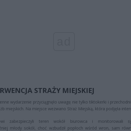
ad
RWENCJA STRAŻY MIEJSKIEJ
enne wydarzenie przyciągnęło uwagę nie tylko tiktokerki i przechodni
użb miejskich. Na miejsce wezwano Straż Miejską, która podjęła inter
wi zabezpieczyli teren wokół biurowca i monitorowali syt
źniej młody sokół, choć wzbudził popłoch wśród wron, sam równ