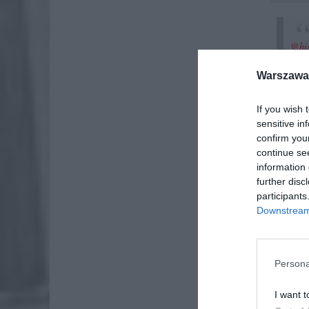
@his
Warszawa 
If you wish 
sensitive in
confirm you
continue se
information 
further disc
participants
Downstream 
Persona
I want t