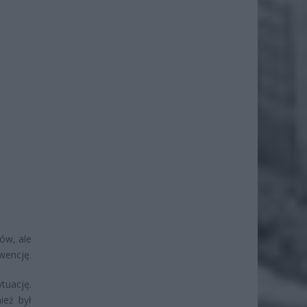
ów, ale
wencję.
uację.
ież był