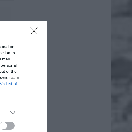
sonal or
ection to
ou may
 personal
out of the
 downstream
B’s List of