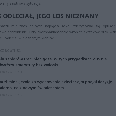
wany zaistniałą sytuacją.
 ODLECIAŁ, JEGO LOS NIEZNANY
unastu minutach pełnych napięcia sokół zdecydował się opuści
we schronienie. Przy akompaniamencie wronich skrzeków ptak wzbi
e i odleciał w nieznanym kierunku.
CZ RÓWNIEŻ:
lu seniorów traci pieniądze. W tych przypadkach ZUS nie
dwyższy emerytury bez wniosku
erpnia 2026 12:34
0 zł miesięcznie za wychowanie dzieci? Sejm podjął decyzję.
adomo, co z nowym świadczeniem
erpnia 2026 12:16