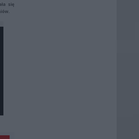
ła się
niów.