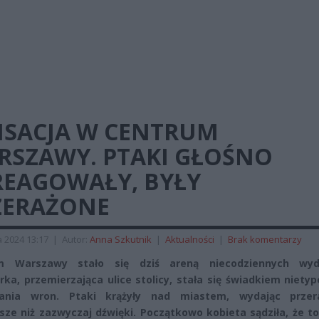
NSACJA W CENTRUM
RSZAWY. PTAKI GŁOŚNO
REAGOWAŁY, BYŁY
ZERAŻONE
 2024 13:17
|
Autor:
Anna Szkutnik
|
Aktualności
|
Brak komentarzy
m Warszawy stało się dziś areną niecodziennych wyd
rka, przemierzająca ulice stolicy, stała się świadkiem niet
ania wron. Ptaki krążyły nad miastem, wydając przera
jsze niż zazwyczaj dźwięki. Początkowo kobieta sądziła, że t