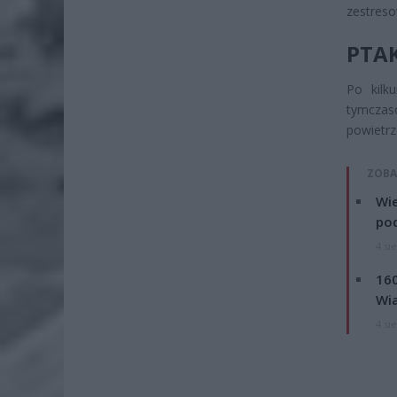
zestreso
PTAK
Po kilk
tymczaso
powietrz
ZOBA
Wie
po
4 si
160
Wi
4 si