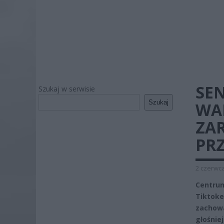
SE
Szukaj w serwisie
Szukaj
WA
ZA
PR
2 czerwca
Centru
Tiktoke
zachow
głośnie