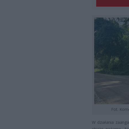
Fot. Ko
W działania zaanga
straże pożarne. Na