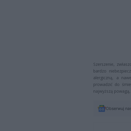
Szerszenie, zwłasz
bardzo niebezpiec
alergiczną, a naw
prowadzić do śmier
najwyższą powagą, 
Obserwuj na