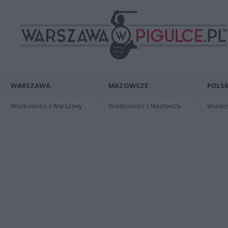
WARSZAWA
MAZOWSZE
POLSK
Wiadomości z Warszawy
Wiadomości z Mazowsza
Wiadomo