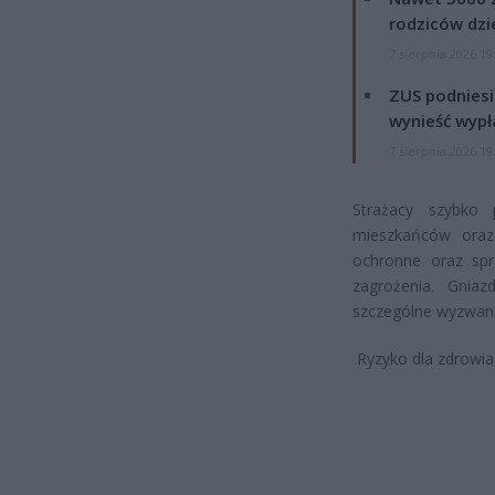
rodziców dzie
7 sierpnia 2026 19
ZUS podniesie
wynieść wypł
7 sierpnia 2026 19
Strażacy szybko 
mieszkańców oraz
ochronne oraz sprz
zagrożenia. Gniaz
szczególne wyzwani
Ryzyko dla zdrowia 