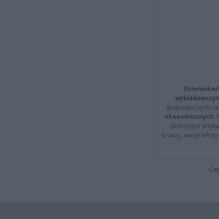
Dziennikar
wykładowczyn
gospodarczych i t
ekonomicznych
.
precyzyjne artyku
branży, swoje tekst
Cap