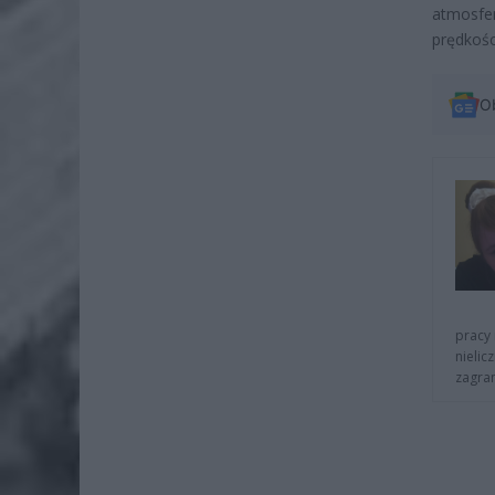
atmosfe
prędkośc
O
pracy 
nielic
zagra