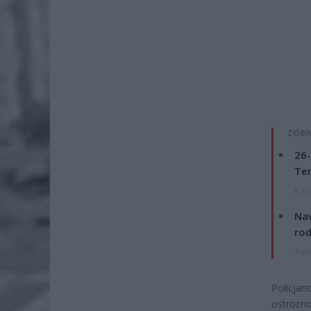
ZOBA
26-
Ter
8 si
Naw
rod
7 si
Policja
ostrożno