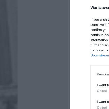
Warszawa 
If you wish 
sensitive in
confirm you
continue se
information 
further disc
participants
Downstream 
Persona
I want t
Opted 
I want t
Opted 