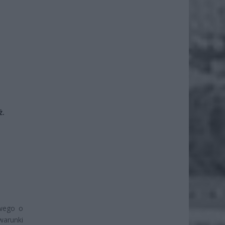
ż.
owego o
warunki