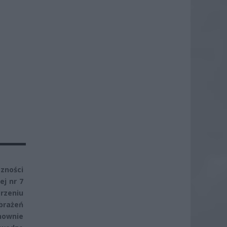
zności
ej nr 7
rzeniu
brażeń
nownie