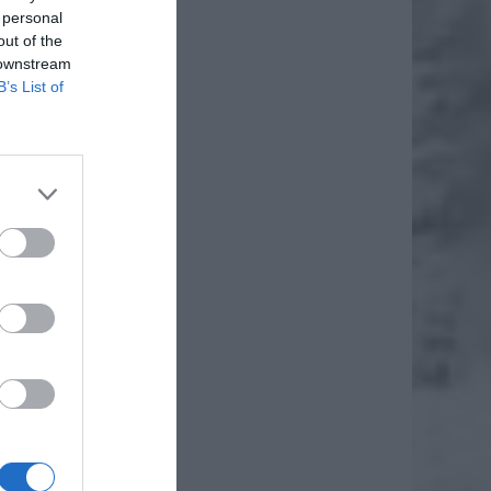
 personal
out of the
 downstream
B’s List of
erujący
rzewo.