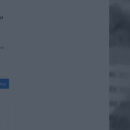
ł.
ósł
wuj
u