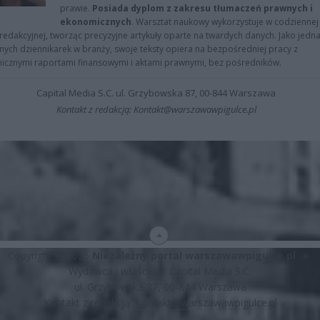
prawie.
Posiada dyplom z zakresu tłumaczeń prawnych i
ekonomicznych
. Warsztat naukowy wykorzystuje w codziennej
redakcyjnej, tworząc precyzyjne artykuły oparte na twardych danych. Jako jedna
znych dziennikarek w branży, swoje teksty opiera na bezpośredniej pracy z
nicznymi raportami finansowymi i aktami prawnymi, bez pośredników.
Capital Media S.C. ul. Grzybowska 87, 00-844 Warszawa
Kontakt z redakcją: Kontakt@warszawawpigulce.pl
Copyright © 2026
Niezależny portal warszawawpigulce.pl
∗
Wydawca i właściciel: Capital Media S.C.
ul. Grzybowska 87, 00-844 Warszawa
Kontakt z redakcją:
Kontakt@warszawawpigulce.pl