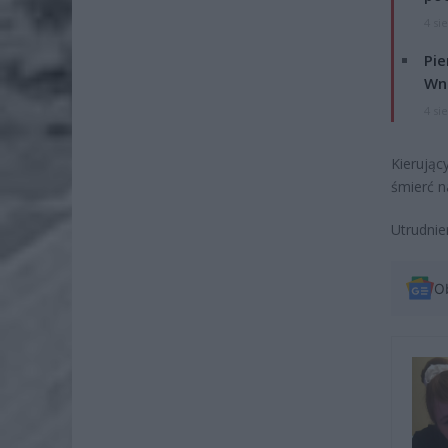
4 si
Pie
Wni
4 si
Kierując
śmierć n
Utrudnie
O