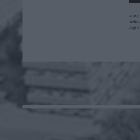
pracy 
nielic
zagra