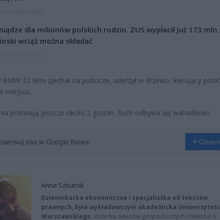
erpnia 2026 16:06
niądze dla milionów polskich rodzin. ZUS wypłacił już 173 mln z
oski wciąż można składać
erpnia 2026 12:56
y BMW 32 letni zjechał na pobocze, uderzył w drzewo, kierujący poni
a miejscu.
nia potrwają jeszcze około 2 godzin. Ruch odbywa się wahadłowo.
bserwuj nas w Google News
Obser
Anna Szkutnik
Dziennikarka ekonomiczna i specjalistka od tekstów
prawnych, była wykładowczyni akademicka Uniwersytet
Warszawskiego.
Autorka newsów gospodarczych i tekstów o