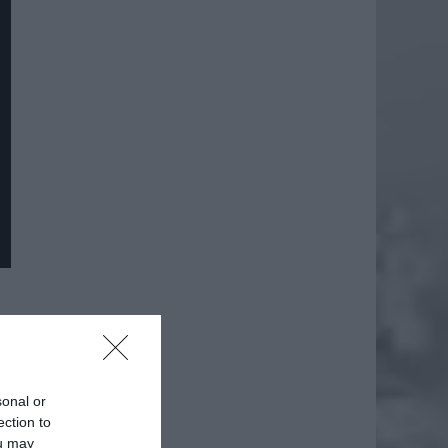
daj
sonal or
ection to
ou may