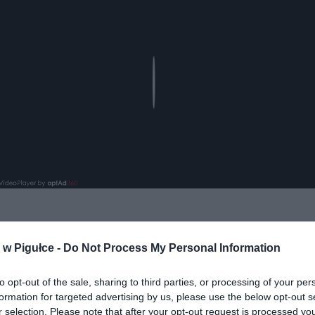
Play
aj nas do preferowanych źródeł w Google
Do
w Pigułce -
Do Not Process My Personal Information
to opt-out of the sale, sharing to third parties, or processing of your per
formation for targeted advertising by us, please use the below opt-out s
r selection. Please note that after your opt-out request is processed y