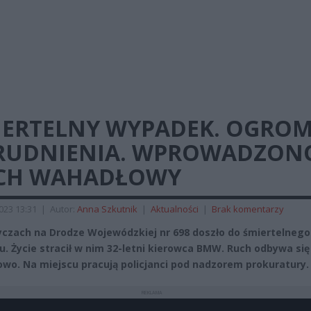
IERTELNY WYPADEK. OGRO
RUDNIENIA. WPROWADZON
CH WAHADŁOWY
2023 13:31
|
Autor:
Anna Szkutnik
|
Aktualności
|
Brak komentarzy
czach na Drodze Wojewódzkiej nr 698 doszło do śmiertelnego
. Życie stracił w nim 32-letni kierowca BMW. Ruch odbywa się
wo. Na miejscu pracują policjanci pod nadzorem prokuratury.
REKLAMA