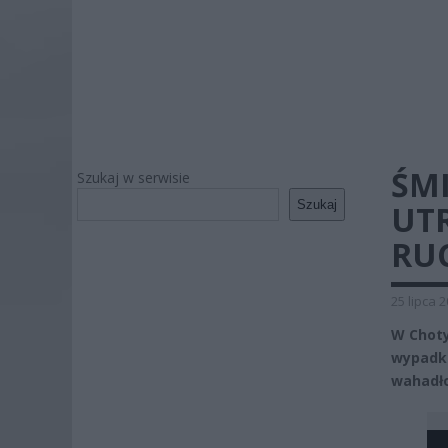
ŚM
Szukaj w serwisie
Szukaj
UT
RU
25 lipca 
W Choty
wypadku
wahadło