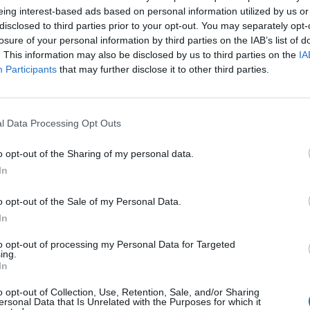
eing interest-based ads based on personal information utilized by us or
disclosed to third parties prior to your opt-out. You may separately opt-
losure of your personal information by third parties on the IAB’s list of
. This information may also be disclosed by us to third parties on the
IA
Participants
that may further disclose it to other third parties.
l Data Processing Opt Outs
o opt-out of the Sharing of my personal data.
In
o opt-out of the Sale of my Personal Data.
In
to opt-out of processing my Personal Data for Targeted
ing.
Fot. KPP Łosice
In
rmuje mł. asp. Weronika Wujek w rozmowie z Warszawą w Pigułce, ki
o opt-out of Collection, Use, Retention, Sale, and/or Sharing
ersonal Data that Is Unrelated with the Purposes for which it
uku drogi stracił panowanie nad pojazdem i uderzył w przydrożne d