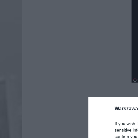
Dod
Warszawa 
If you wish 
sensitive in
confirm you