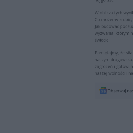
W obliczu tych wyn
Co możemy zrobić,
Jak budować poczuc
wyzwania, którym m
świecie.
Pamiętajmy, że siła
naszym drogowskaze
zagrożeń i gotowi 
naszej wolności i ni
Obserwuj na