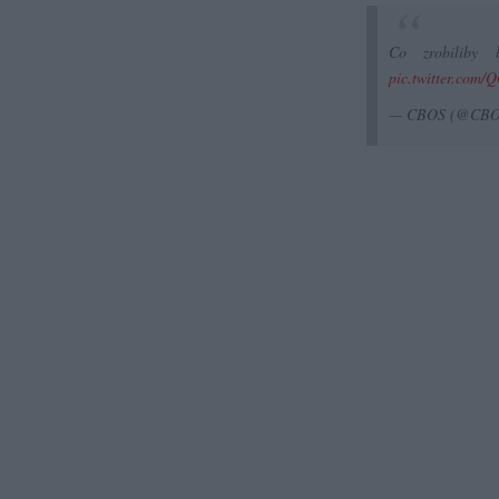
Co zrobiliby 
pic.twitter.com
— CBOS (@CBO