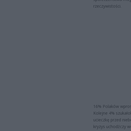
rzeczywistości.
16% Polaków wprost
Kolejne 4% szukałob
ucieczkę przed nie
kryzys uchodźczy we