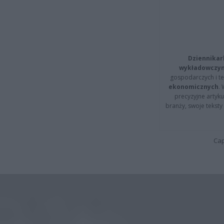
Dziennikar
wykładowczyn
gospodarczych i t
ekonomicznych
.
precyzyjne artyku
branży, swoje tekst
Cap