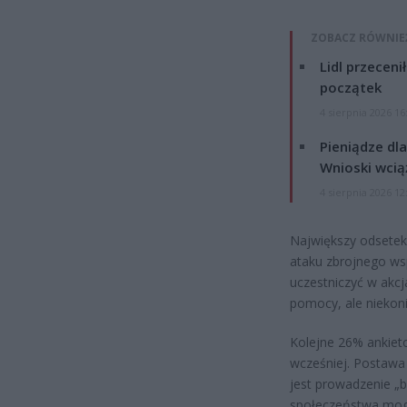
ZOBACZ RÓWNIE
Lidl przeceni
początek
4 sierpnia 2026 16
Pieniądze dla
Wnioski wcią
4 sierpnia 2026 12
Największy odsetek
ataku zbrojnego wsp
uczestniczyć w akc
pomocy, ale niekon
Kolejne 26% ankieto
wcześniej. Postawa 
jest prowadzenie „b
społeczeństwa mogł