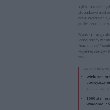
Tylko 14% badanych 
stosunkowo niski o
braku wyszkolenia, 
profesjonalnej armii
Wyniki te malują z
jednej strony widzi
znaczna część spo
wojennej rzeczywist
niski.
ZOBACZ RÓWNIE
Wielu senior
podwyższy e
4 sierpnia 2026 12
1600 zł mies
Wiadomo, co