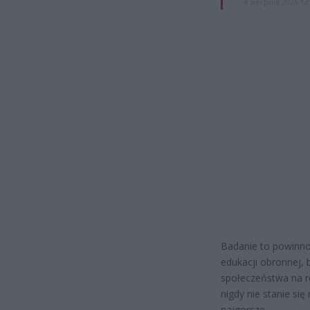
4 sierpnia 2026 12
Badanie to powinno
edukacji obronnej,
społeczeństwa na ró
nigdy nie stanie si
najgorsze.