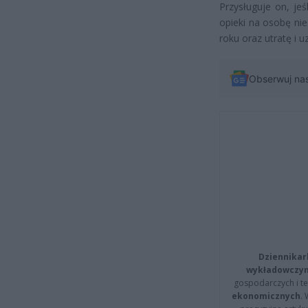
Przysługuje on, je
opieki na osobę ni
roku oraz utratę i 
Obserwuj na
Dziennikar
wykładowczyn
gospodarczych i t
ekonomicznych
.