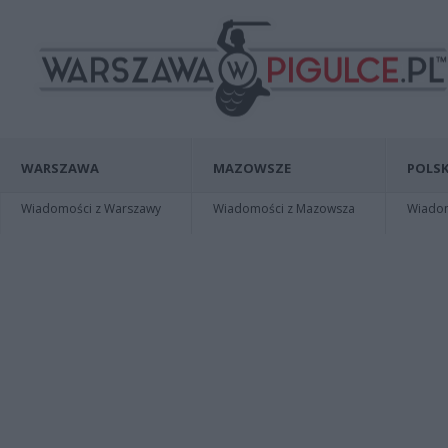
WARSZAWA
MAZOWSZE
POLSK
Wiadomości z Warszawy
Wiadomości z Mazowsza
Wiadomo