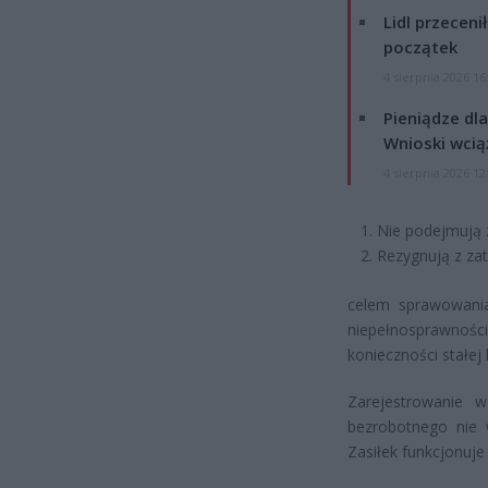
Lidl przeceni
początek
4 sierpnia 2026 16
Pieniądze dla
Wnioski wcią
4 sierpnia 2026 12
Nie podejmują z
Rezygnują z zat
celem sprawowania
niepełnosprawnoś
konieczności stałej 
Zarejestrowanie 
bezrobotnego nie 
Zasiłek funkcjonuje 