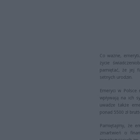
Co ważne, emerytu
życie świadczenio
pamiętać, że jej 
setnych urodzin.
Emeryci w Polsce 
wpływają na ich sy
uwadze także eme
ponad 5500 zł brutt
Pamiętajmy, że em
zmartwień o finan
przysługujących im