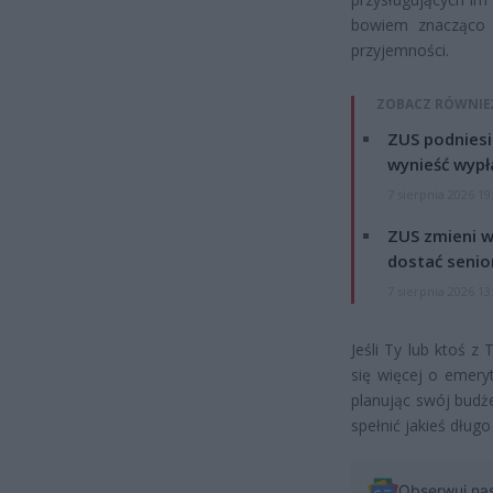
bowiem znacząco p
przyjemności.
ZOBACZ RÓWNIE
ZUS podniesie
wynieść wypł
7 sierpnia 2026 19
ZUS zmieni w
dostać senio
7 sierpnia 2026 13
Jeśli Ty lub ktoś z
się więcej o emery
planując swój budże
spełnić jakieś dług
Obserwuj na