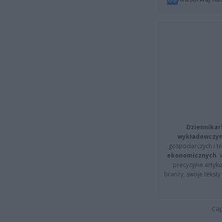
Dziennikar
wykładowczyn
gospodarczych i t
ekonomicznych
.
precyzyjne artyku
branży, swoje tekst
Cap