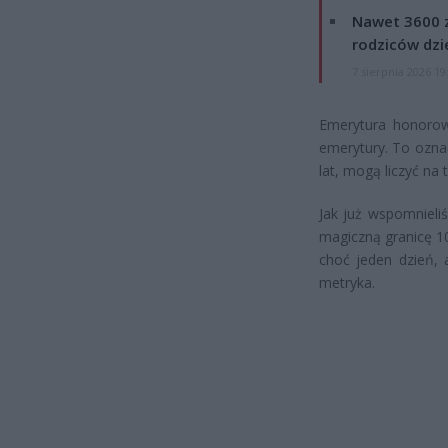
Nawet 3600 z
rodziców dzie
7 sierpnia 2026 19
Emerytura honorowa
emerytury. To ozna
lat, mogą liczyć na
Jak już wspomnieli
magiczną granicę 10
choć jeden dzień, 
metryka.