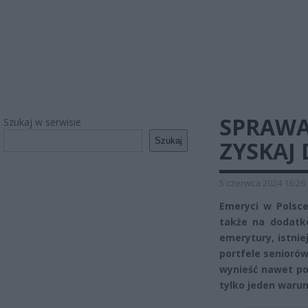
SPRAWA
Szukaj w serwisie
Szukaj
ZYSKAJ
5 czerwca 2024 16:26
Emeryci w Polsce
także na dodatk
emerytury, istnie
portfele senioró
wynieść nawet pon
tylko jeden waru