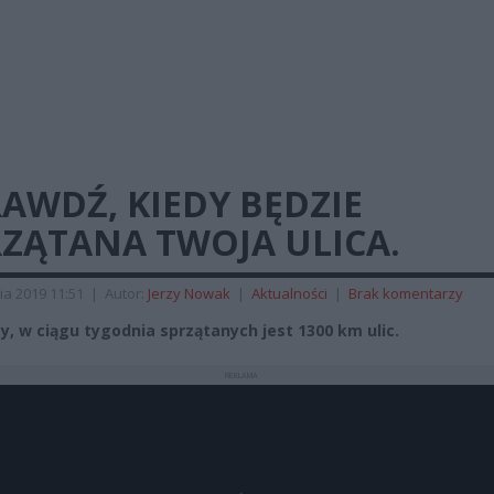
AWDŹ, KIEDY BĘDZIE
RZĄTANA TWOJA ULICA.
ia 2019 11:51
|
Autor:
Jerzy Nowak
|
Aktualności
|
Brak komentarzy
cy, w ciągu tygodnia sprzątanych jest 1300 km ulic.
REKLAMA