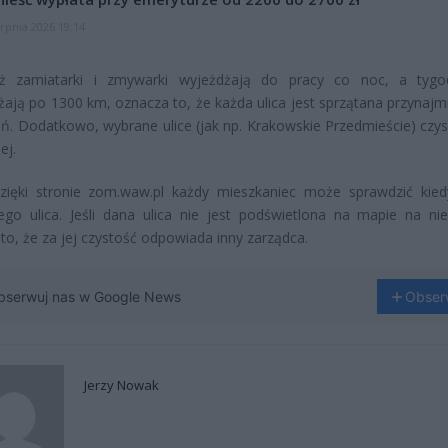
erpnia 2026 19:14
ż zamiatarki i zmywarki wyjeżdżają do pracy co noc, a tygo
żają po 1300 km, oznacza to, że każda ulica jest sprzątana przynajmn
eń. Dodatkowo, wybrane ulice (jak np. Krakowskie Przedmieście) czy
ej.
dzięki stronie zom.waw.pl każdy mieszkaniec może sprawdzić kie
ego ulica. Jeśli dana ulica nie jest podświetlona na mapie na nie
to, że za jej czystość odpowiada inny zarządca.
bserwuj nas w Google News
Obser
Jerzy Nowak