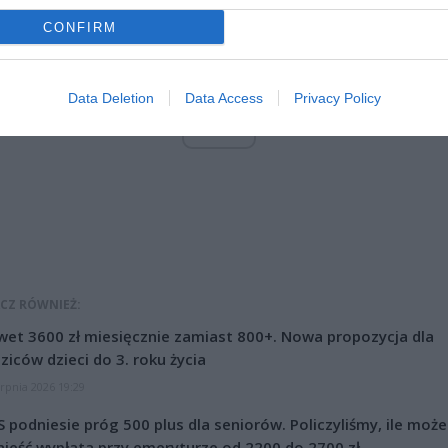
CONFIRM
Data Deletion
Data Access
Privacy Policy
ad
CZ RÓWNIEŻ:
et 3600 zł miesięcznie zamiast 800+. Nowa propozycja dla
ziców dzieci do 3. roku życia
erpnia 2026 19:29
 podniesie próg 500 plus dla seniorów. Policzyliśmy, ile może
ieść wypłata przy emeryturze od 2200 do 2700 zł