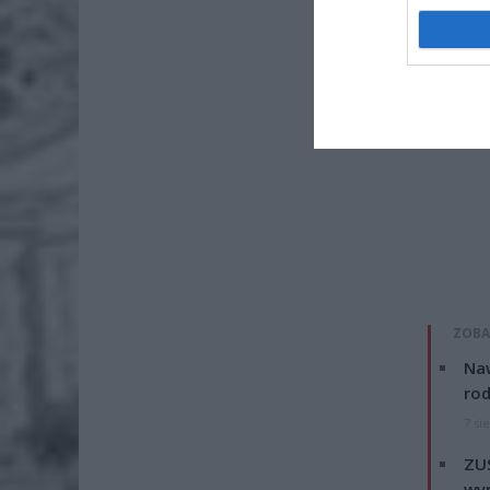
ZOBA
Naw
rod
7 si
ZUS
wyn