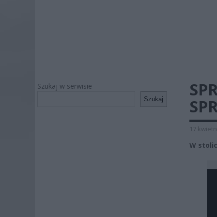
SPR
Szukaj w serwisie
Szukaj
SP
17 kwietn
W stoli