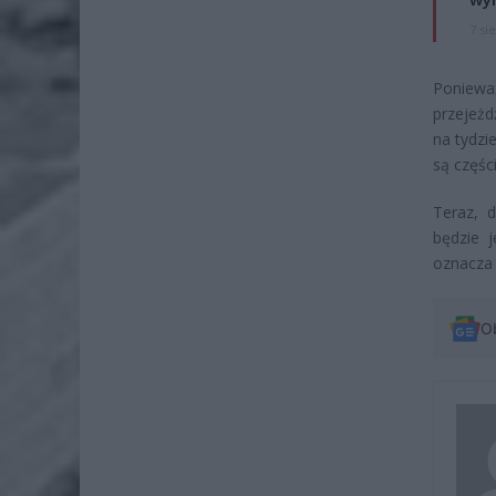
7 si
Poniewa
przejeżd
na tydzi
są części
Teraz, 
będzie j
oznacza 
O