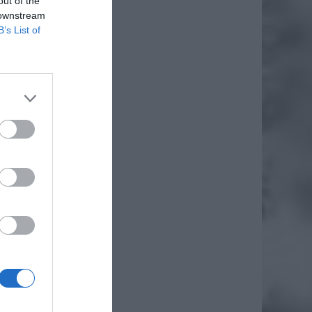
out of the
 downstream
B’s List of
ak wie,
zczenia