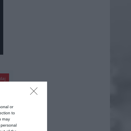
daj
sonal or
ection to
ou may
 personal