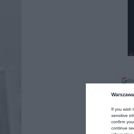
Dod
Warszawa 
If you wish 
sensitive in
confirm you
continue se