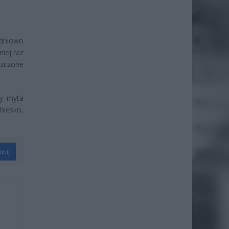
dniowo
iej raz
szczone
dy myta
biesko,
wuj