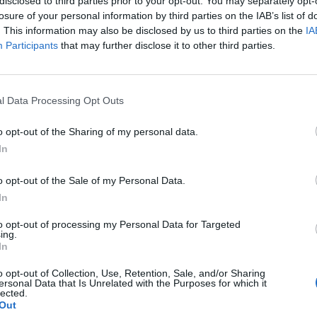
disclosed to third parties prior to your opt-out. You may separately opt-
losure of your personal information by third parties on the IAB’s list of
. This information may also be disclosed by us to third parties on the
IA
Participants
that may further disclose it to other third parties.
l Data Processing Opt Outs
o opt-out of the Sharing of my personal data.
In
Fot. pixabay.com
o opt-out of the Sale of my Personal Data.
In
nie warszawskich ulic odbywa się regularnie, co noc. Nie każdy jedn
darz sprzątania sprawdzić można w internecie.
to opt-out of processing my Personal Data for Targeted
ing.
In
e ulice są od wiosny do jesieni sprzątane na mokro. Kalendarz czys
 jest na stronie Zarządu Oczyszczania Miasta.
o opt-out of Collection, Use, Retention, Sale, and/or Sharing
ersonal Data that Is Unrelated with the Purposes for which it
lected.
Out