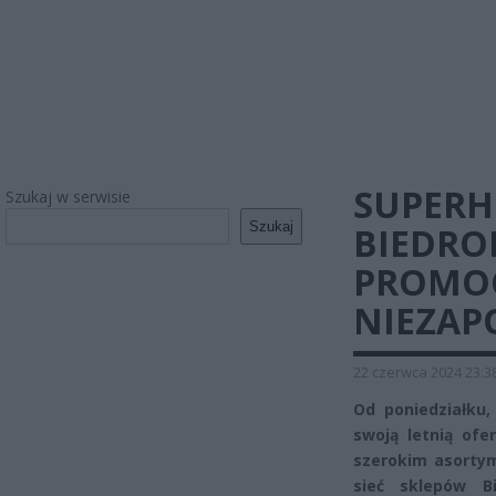
SUPERH
Szukaj w serwisie
Szukaj
BIEDRON
PROMOC
NIEZAP
22 czerwca 2024 23:3
Od poniedziałku,
swoją letnią ofe
szerokim asorty
sieć sklepów B