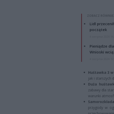
ZOBACZ RÓWNIE
Lidl przeceni
początek
4 sierpnia 2026 16
Pieniądze dla
Wnioski wcią
4 sierpnia 2026 12
Huśtawka 3 w 
jak i starszych
Duża huśtaw
zabawy dla sta
warunki atmosf
Samorozkłada
przygody w og
przechowywani