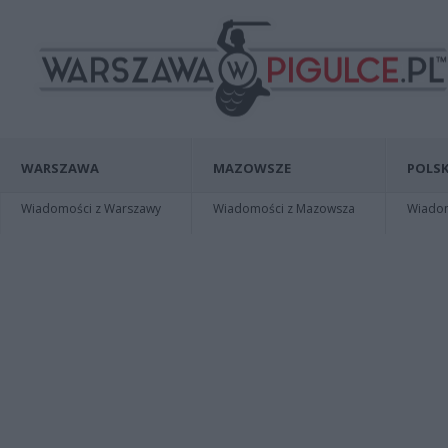
WARSZAWA
MAZOWSZE
POLSK
Wiadomości z Warszawy
Wiadomości z Mazowsza
Wiadomo