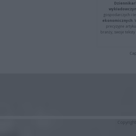
Dziennikar
wykładowczyn
gospodarczych i t
ekonomicznych
.
precyzyjne artyku
branży, swoje tekst
Cap
Copyrigh