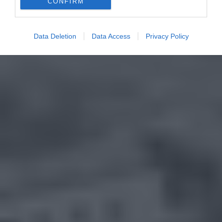
CONFIRM
Data Deletion
Data Access
Privacy Policy