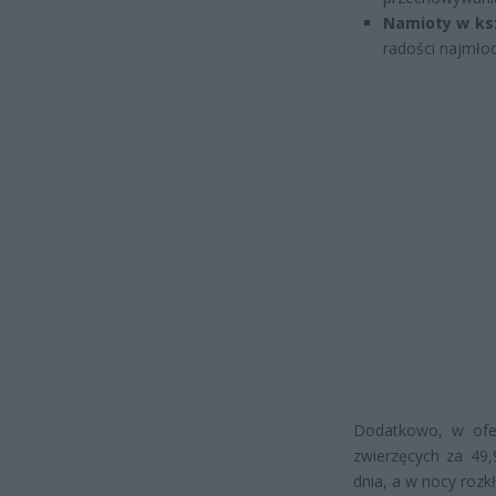
Namioty w ksz
radości najmło
Dodatkowo, w ofe
zwierzęcych za 49,
dnia, a w nocy roz