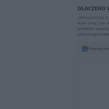
DLACZEGO 
Letnia promocja w 
które umilą czas 
produktów sprawiają
pełne przygód waka
Obserwuj na