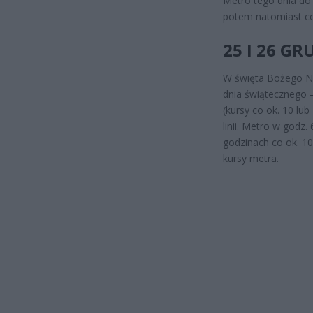
Metro tego dnia do
potem natomiast co 
25 I 26 G
W święta Bożego Na
dnia świątecznego –
(kursy co ok. 10 lu
linii. Metro w godz
godzinach co ok. 1
kursy metra.