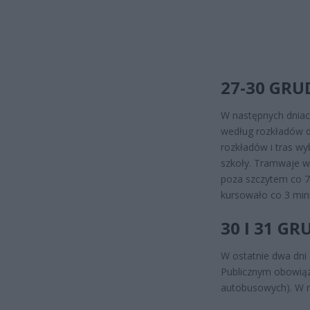
27-30 GRU
W następnych dniach
według rozkładów d
rozkładów i tras wy
szkoły. Tramwaje w 
poza szczytem co 7 
kursowało co 3 minu
30 I 31 G
W ostatnie dwa dni
Publicznym obowiązy
autobusowych). W n