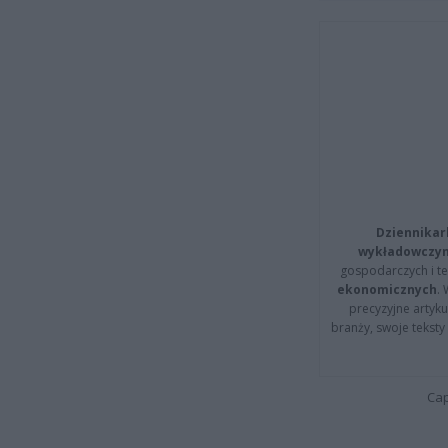
Dziennikar
wykładowczyn
gospodarczych i t
ekonomicznych
.
precyzyjne artyku
branży, swoje tekst
Cap