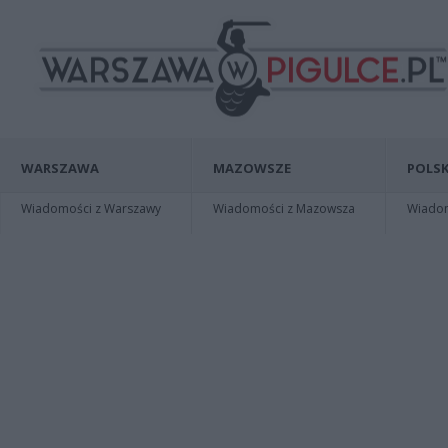
WARSZAWA
MAZOWSZE
POLSK
Wiadomości z Warszawy
Wiadomości z Mazowsza
Wiadomo