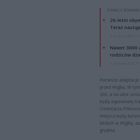
ZOBACZ RÓWNIE
26-letni obyw
Teraz nastąp
8 sierpnia 2026 15
Nawet 3600 z
rodziców dzie
7 sierpnia 2026 19
Pierwsze adaptacje 
przed Wigilią. W ty
200, a na ulice zost
będą zapewniały tr
Cmentarza Północne
miejsca będą kursow
bliskich w Wigilię, 
grudnia.