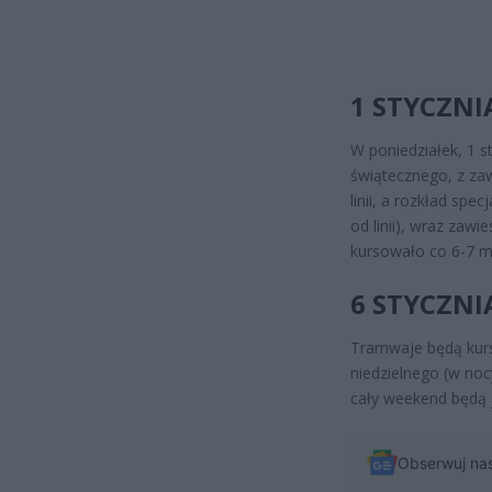
1 STYCZNI
W poniedziałek, 1 s
świątecznego, z za
linii, a rozkład spe
od linii), wraz zawi
kursowało co 6-7 m
6 STYCZNI
Tramwaje będą kur
niedzielnego (w noc
cały weekend będą je
Obserwuj na