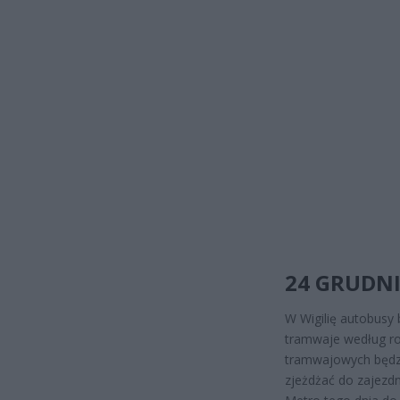
24 GRUDNI
W Wigilię autobusy
tramwaje według ro
tramwajowych będzi
zjeżdżać do zajezdn