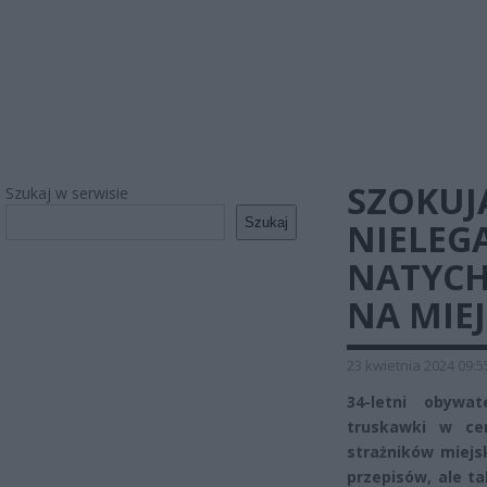
SZOKUJ
Szukaj w serwisie
Szukaj
NIELEG
NATYCH
NA MIEJ
23 kwietnia 2024 09:5
34-letni obywa
truskawki w ce
strażników miejs
przepisów, ale t