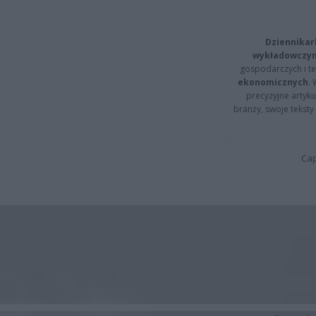
Dziennikar
wykładowczyn
gospodarczych i t
ekonomicznych
.
precyzyjne artyku
branży, swoje tekst
Cap