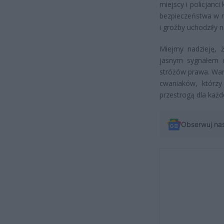
miejscy i policjanci
bezpieczeństwa w n
i groźby uchodziły 
Miejmy nadzieję, 
jasnym sygnałem d
stróżów prawa. War
cwaniaków, którzy
przestrogą dla każd
Obserwuj na