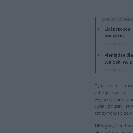
ZOBACZ RÓWNIE
Lidl przeceni
początek
4 sierpnia 2026 16
Pieniądze dla
Wnioski wcią
4 sierpnia 2026 12
Tym razem strażn
zabezpieczyć w ch
wygrażać funkcjon
życia zmusiły st
zatrzymany i przewi
Nielegalny handlar
ale także za groźb