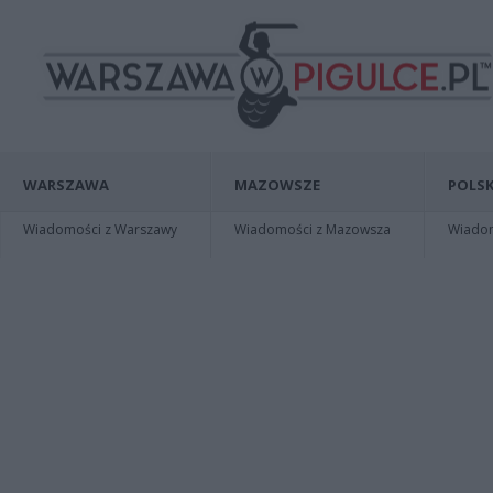
WARSZAWA
MAZOWSZE
POLSK
Wiadomości z Warszawy
Wiadomości z Mazowsza
Wiadomo