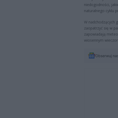
niedogodności, jaki
naturalnego cyklu p
W nadchodzących go
zaopatrzyć się w pa
zapowiadają meteoro
wiosennym wieczor
Obserwuj na