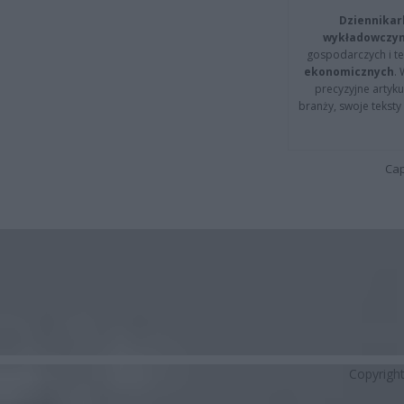
Dziennikar
wykładowczyn
gospodarczych i t
ekonomicznych
.
precyzyjne artyku
branży, swoje tekst
Cap
Copyrigh