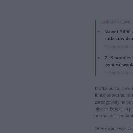
ZOBACZ RÓWNIE
Nawet 3600 z
rodziców dzie
7 sierpnia 2026 19
ZUS podniesie
wynieść wypł
7 sierpnia 2026 19
Krótka burza, choć
funkcjonowaniu mias
zareagowały na pot
ulicach. Dzięki ich
normalności po krót
Oczekiwane wieczo