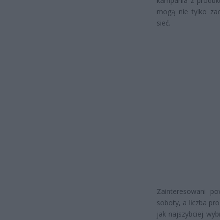
kampania z produkt
mogą nie tylko za
sieć.
Zainteresowani po
soboty, a liczba pr
jak najszybciej wyb