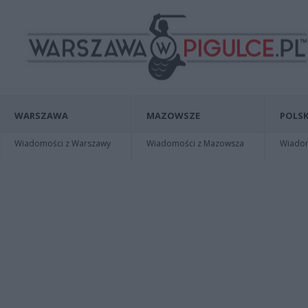
WARSZAWA
MAZOWSZE
POLSK
Wiadomości z Warszawy
Wiadomości z Mazowsza
Wiadomo