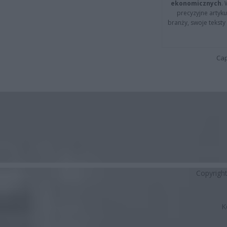
ekonomicznych
.
precyzyjne artyku
branży, swoje tekst
Cap
Copyrigh
K