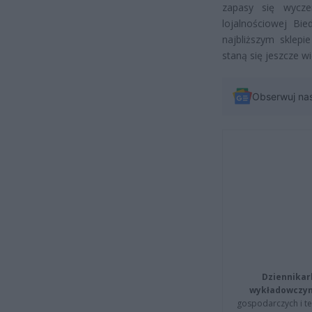
zapasy się wycze
lojalnościowej Bie
najbliższym sklep
staną się jeszcze w
Obserwuj na
Dziennikar
wykładowczyn
gospodarczych i t