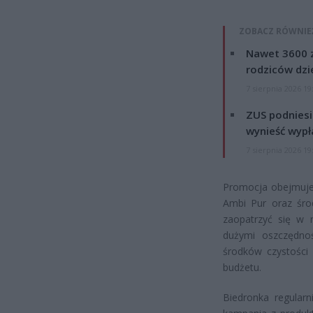
ZOBACZ RÓWNIE
Nawet 3600 z
rodziców dzie
7 sierpnia 2026 19
ZUS podniesie
wynieść wypł
7 sierpnia 2026 19
Promocja obejmuje 
Ambi Pur oraz środ
zaopatrzyć się w 
dużymi oszczędnoś
środków czystości
budżetu.
Biedronka regular