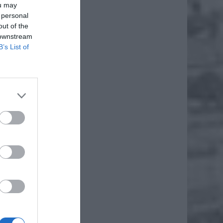
ou may
 personal
out of the
ż.
 downstream
B’s List of