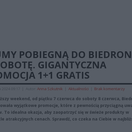
UMY POBIEGNĄ DO BIEDRON
SOBOTĘ. GIGANTYCZNA
MOCJA 1+1 GRATIS
 2024 09:17
|
Autor:
Anna Szkutnik
|
Aktualności
|
Brak komentarzy
iższy weekend, od piątku 7 czerwca do soboty 8 czerwca, Bie
owała wyjątkowe promocje, które z pewnością przyciągną uw
w. To idealna okazja, aby zaopatrzyć się w świeże produkty w
le atrakcyjnych cenach. Sprawdź, co czeka na Ciebie w najbli