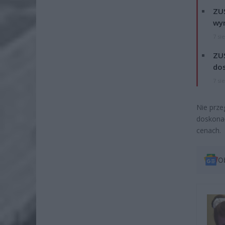
ZUS
wyn
7 si
ZUS
dos
7 si
Nie prze
doskonał
cenach.
O