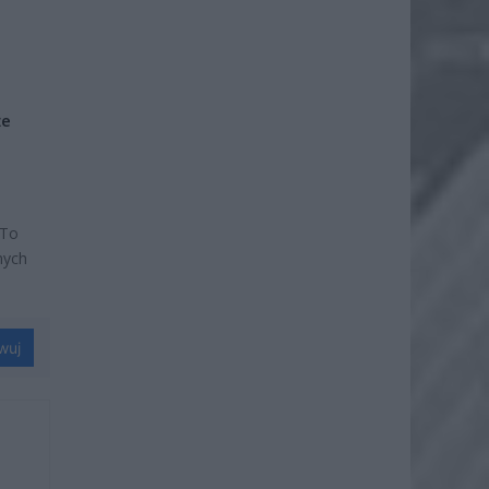
że
 To
nych
wuj