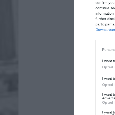
confirm you
continue se
ZOBA
information 
26-
further disc
Ter
participants
Downstream 
8 si
Naw
rod
Persona
7 si
I want t
Opted 
I want t
Opted 
I want 
Advertis
Opted 
I want t