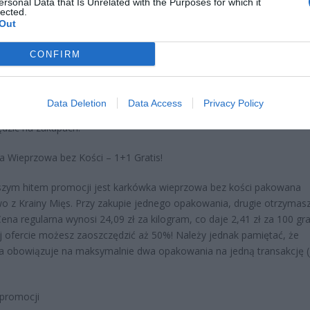
ersonal Data that Is Unrelated with the Purposes for which it
lected.
Out
CONFIRM
 rewelacyjną ofertą jest pomidor malinowy polski, który będzie dost
,99 zł za kilogram. To aż 60% taniej w porównaniu do ceny regularnej
Data Deletion
Data Access
Privacy Policy
ej 14,99 zł/kg. To świetna okazja dla miłośników świeżych warzyw, 
dzić na zakupach.
 Wieprzowa bez Kości – 1+1 Gratis!
szym hitem promocji jest karkówka wieprzowa bez kości pakowana
o z Krainy Mięs. Przy zakupie jednego opakowania, drugie otrzymas
ena regularna wynosi 24,09 zł za kilogram, co daje 2,41 zł za 100 gr
ej ofercie możesz zaoszczędzić aż 50%! Należy jednak pamiętać, że
 obowiązuje na maksymalnie dwa opakowania na jedną transakcję 
promocji