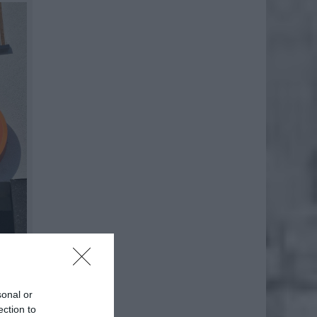
sonal or
ection to