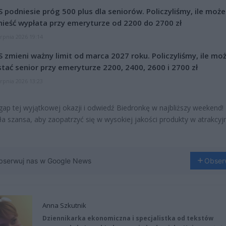
 podniesie próg 500 plus dla seniorów. Policzyliśmy, ile może
ieść wypłata przy emeryturze od 2200 do 2700 zł
erpnia 2026 19:14
 zmieni ważny limit od marca 2027 roku. Policzyliśmy, ile mo
tać senior przy emeryturze 2200, 2400, 2600 i 2700 zł
erpnia 2026 13:23
gap tej wyjątkowej okazji i odwiedź Biedronkę w najbliższy weekend!
a szansa, aby zaopatrzyć się w wysokiej jakości produkty w atrakcyj
bserwuj nas w Google News
Obser
Anna Szkutnik
Dziennikarka ekonomiczna i specjalistka od tekstów