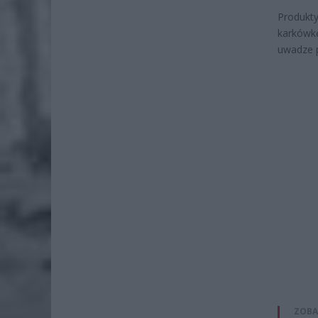
Produkty
karkówkę
uwadze p
ZOBA