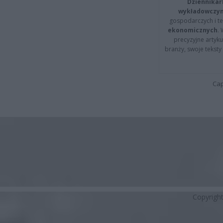
Dziennikar
wykładowczyn
gospodarczych i t
ekonomicznych
.
precyzyjne artyku
branży, swoje tekst
Cap
Copyrigh