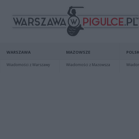
WARSZAWA
MAZOWSZE
POLSK
Wiadomości z Warszawy
Wiadomości z Mazowsza
Wiadomo