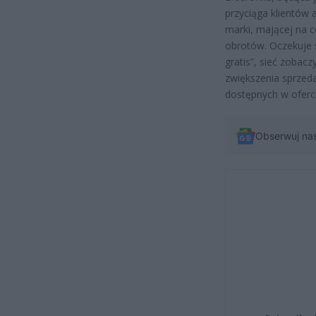
przyciąga klientów 
marki, mającej na c
obrotów. Oczekuje s
gratis”, sieć zobacz
zwiększenia sprzed
dostępnych w oferci
Obserwuj na