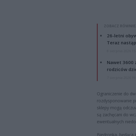
ZOBACZ RÓWNIE
26-letni obyw
Teraz nastąp
8 sierpnia 2026 15
Nawet 3600 z
rodziców dzie
7 sierpnia 2026 19
Ograniczenie do d
rozdysponowanie pr
sklepy mogą odczuw
są zachęcani do wc
ewentualnych niedo
Biedronka, będąca j