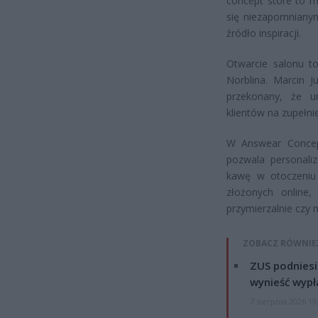
concept store to m
się niezapomnianym
źródło inspiracji.
Otwarcie salonu t
Norblina. Marcin J
przekonany, że u
klientów na zupełn
W Answear Concept
pozwala personali
kawę w otoczeniu 
złożonych online,
przymierzalnie czy
ZOBACZ RÓWNIE
ZUS podniesie
wynieść wypł
7 sierpnia 2026 19