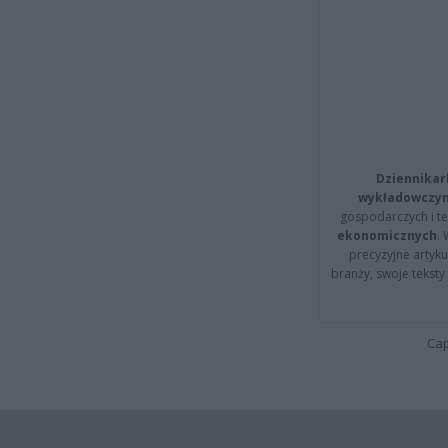
Dziennikar
wykładowczyn
gospodarczych i t
ekonomicznych
.
precyzyjne artyku
branży, swoje tekst
Cap