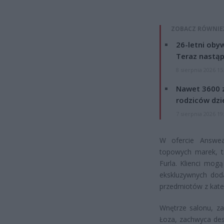
ZOBACZ RÓWNIE
26-letni obyw
Teraz nastąp
8 sierpnia 2026 15
Nawet 3600 z
rodziców dzie
7 sierpnia 2026 19
W ofercie Answea
topowych marek, ta
Furla. Klienci mogą
ekskluzywnych doda
przedmiotów z kateg
Wnętrze salonu, z
Łoza, zachwyca des