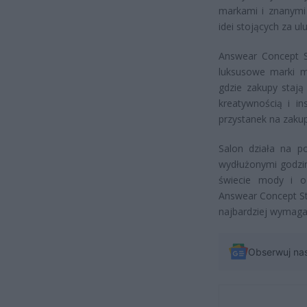
markami i znanymi 
idei stojących za u
Answear Concept St
luksusowe marki mo
gdzie zakupy staj
kreatywnością i i
przystanek na zak
Salon działa na p
wydłużonymi godzin
świecie mody i o
Answear Concept St
najbardziej wymaga
Obserwuj na