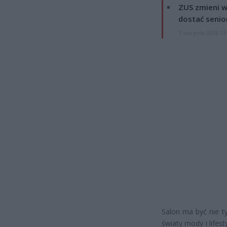
ZUS zmieni w
dostać senio
7 sierpnia 2026 13
Salon ma być nie t
światy mody i lifes