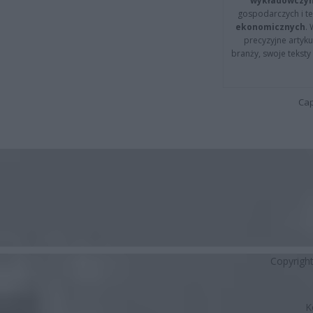
wykładowczyn
gospodarczych i t
ekonomicznych
.
precyzyjne artyku
branży, swoje tekst
Cap
Copyrigh
K