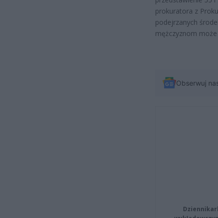
prokuratora z Pro
podejrzanych środe
mężczyznom może gr
Obserwuj na
Dziennikar