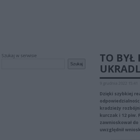
TO BYŁ
Szukaj w serwisie
Szukaj
UKRADL
9 grudnia 2022 15:41
Dzięki szybkiej r
odpowiedzialności
kradzieży rozbójn
kurczak i 12 piw.
zawnioskował do 
uwzględnił wniosk