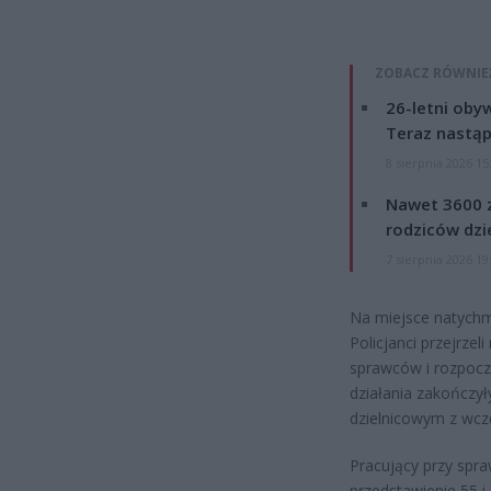
ZOBACZ RÓWNIE
26-letni obyw
Teraz nastąp
8 sierpnia 2026 15
Nawet 3600 z
rodziców dzie
7 sierpnia 2026 19
Na miejsce natychmi
Policjanci przejrze
sprawców i rozpoczę
działania zakończył
dzielnicowym z wcz
Pracujący przy spra
przedstawienie 55 i