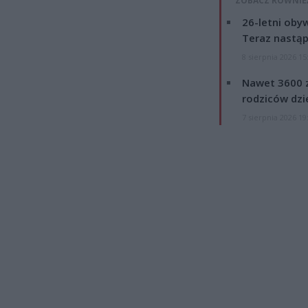
ZOBACZ RÓWNIE
26-letni obyw
Teraz nastąp
8 sierpnia 2026 15
Nawet 3600 z
rodziców dzie
7 sierpnia 2026 19