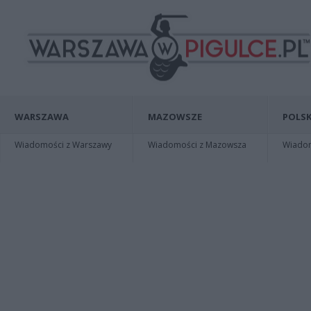
WARSZAWA
MAZOWSZE
POLSK
Wiadomości z Warszawy
Wiadomości z Mazowsza
Wiadomo