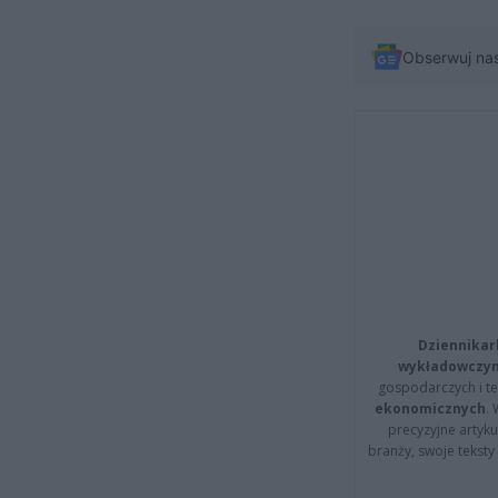
Obserwuj na
Dziennikar
wykładowczyn
gospodarczych i t
ekonomicznych
.
precyzyjne artyku
branży, swoje tekst