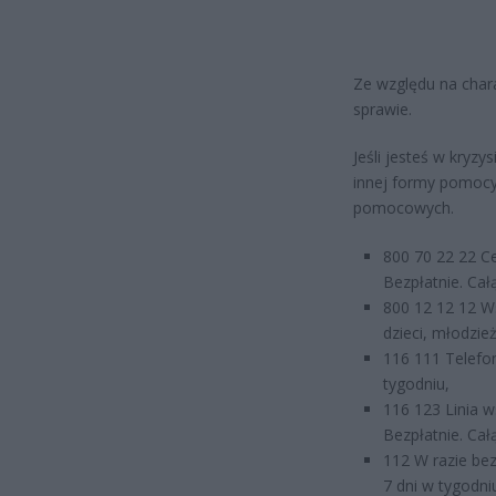
Ze względu na chara
sprawie.
Jeśli jesteś w kryz
innej formy pomocy, 
pomocowych.
800 70 22 22 C
Bezpłatnie. Cał
800 12 12 12 Ws
dzieci, młodzie
116 111 Telefon
tygodniu,
116 123 Linia w
Bezpłatnie. Cał
112 W razie bez
7 dni w tygodni