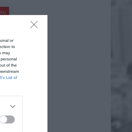
daj
sonal or
ection to
ou may
 personal
out of the
 downstream
B’s List of