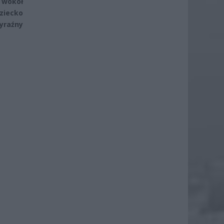
i wokół
ziecko
yraźny