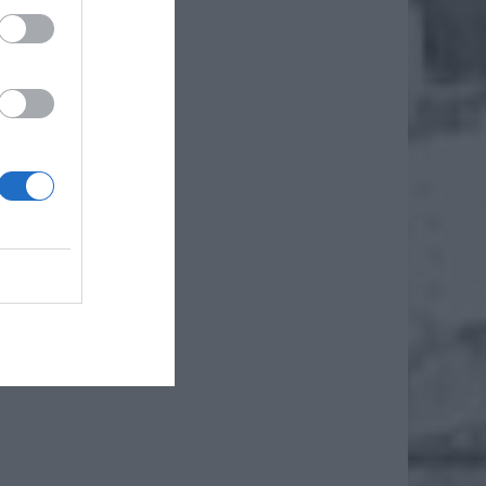
spokoili
wczynka
krainy.
zińskim