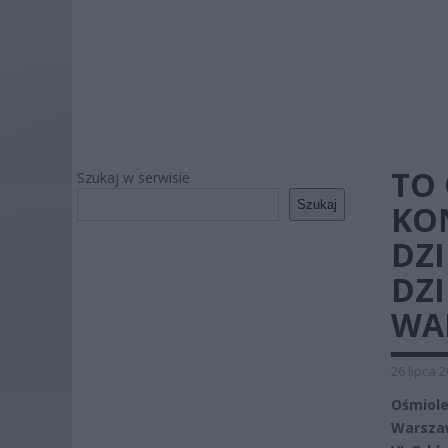
TO
Szukaj w serwisie
Szukaj
KO
DZ
DZ
WA
26 lipca 
Ośmiole
Warszaw