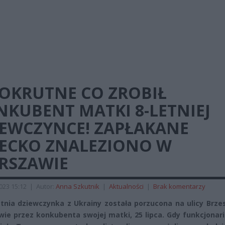
 OKRUTNE CO ZROBIŁ
NKUBENT MATKI 8-LETNIEJ
IEWCZYNCE! ZAPŁAKANE
IECKO ZNALEZIONO W
RSZAWIE
2023 15:12
|
Autor:
Anna Szkutnik
|
Aktualności
|
Brak komentarzy
tnia dziewczynka z Ukrainy została porzucona na ulicy Brze
ie przez konkubenta swojej matki, 25 lipca. Gdy funkcjonar