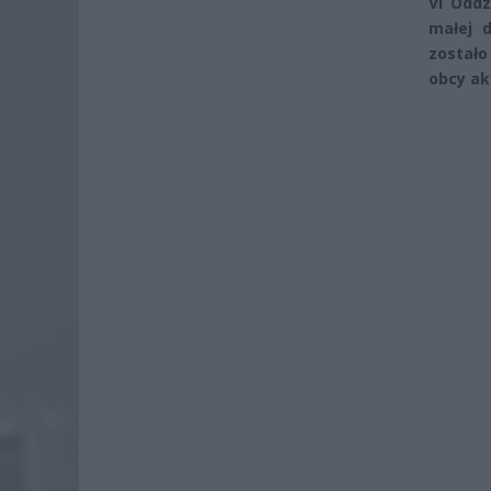
VI Oddz
małej d
zostało
obcy ak