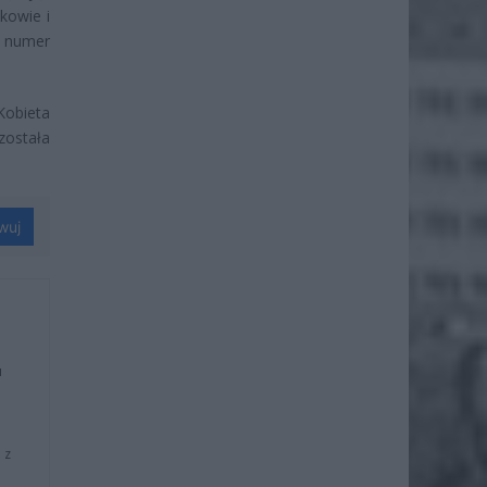
kowie i
a numer
 Kobieta
została
wuj
u
 z