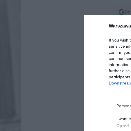
Dod
Warszawa 
If you wish 
sensitive in
confirm you
continue se
information 
further disc
participants
Downstream 
Persona
I want t
Opted 