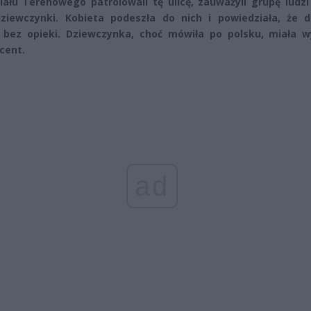
iału Terenowego patrolowali tę ulicę, zauważyli grupę ludz
ziewczynki. Kobieta podeszła do nich i powiedziała, że d
 bez opieki. Dziewczynka, choć mówiła po polsku, miała w
cent.
ad