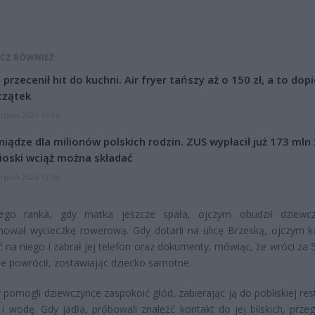
CZ RÓWNIEŻ:
l przecenił hit do kuchni. Air fryer tańszy aż o 150 zł, a to dop
czątek
erpnia 2026 16:06
niądze dla milionów polskich rodzin. ZUS wypłacił już 173 mln z
oski wciąż można składać
erpnia 2026 12:56
ego ranka, gdy matka jeszcze spała, ojczym obudził dziewcz
ował wycieczkę rowerową. Gdy dotarli na ulicę Brzeską, ojczym ka
 na niego i zabrał jej telefon oraz dokumenty, mówiąc, że wróci za 5
ie powrócił, zostawiając dziecko samotne.
y pomogli dziewczynce zaspokoić głód, zabierając ją do pobliskiej res
i i wodę. Gdy jadła, próbowali znaleźć kontakt do jej bliskich, prze