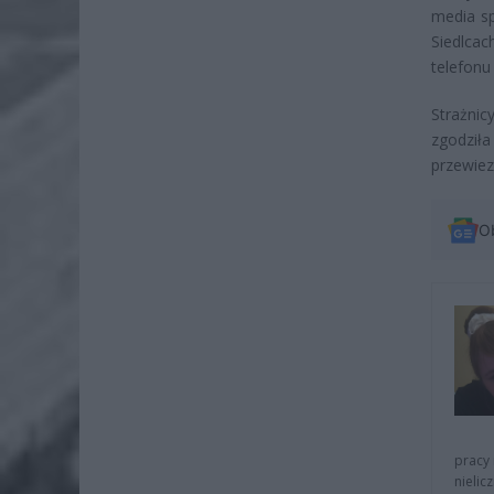
media sp
Siedlcac
telefonu
Strażnic
zgodził
przewiez
O
pracy 
nielic