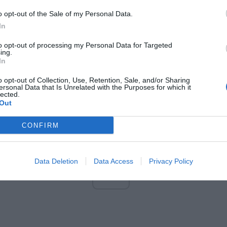
Fot. Pixabay
o opt-out of the Sale of my Personal Data.
In
r Julian Przyczynek i strażniczka Ewelina Czyż zaopiekowali się nią. U
to opt-out of processing my Personal Data for Targeted
ynkę, obiecując, że pomogą jej wrócić bezpiecznie do domu. Dzie
ing.
a, że ma 8 lat i mieszka w Polsce od około 2 lat, pochodząc z U
In
iego wieczoru przyszła z matką, która jest głuchoniema, i jej gru
o opt-out of Collection, Use, Retention, Sale, and/or Sharing
tem do Warszawy z okolic Siedlec.
ersonal Data that Is Unrelated with the Purposes for which it
lected.
Out
CONFIRM
Data Deletion
Data Access
Privacy Policy
ad