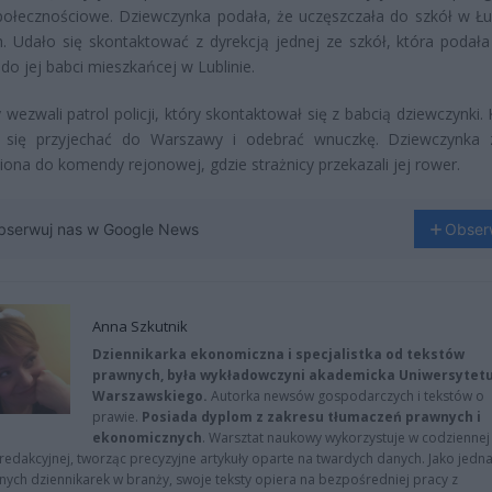
ołecznościowe. Dziewczynka podała, że uczęszczała do szkół w Łu
h. Udało się skontaktować z dyrekcją jednej ze szkół, która podał
 do jej babci mieszkańcej w Lublinie.
y wezwali patrol policji, który skontaktował się z babcią dziewczynki.
a się przyjechać do Warszawy i odebrać wnuczkę. Dziewczynka 
iona do komendy rejonowej, gdzie strażnicy przekazali jej rower.
bserwuj nas w Google News
Obser
Anna Szkutnik
Dziennikarka ekonomiczna i specjalistka od tekstów
prawnych, była wykładowczyni akademicka Uniwersytet
Warszawskiego.
Autorka newsów gospodarczych i tekstów o
prawie.
Posiada dyplom z zakresu tłumaczeń prawnych i
ekonomicznych
. Warsztat naukowy wykorzystuje w codziennej
redakcyjnej, tworząc precyzyjne artykuły oparte na twardych danych. Jako jedna
znych dziennikarek w branży, swoje teksty opiera na bezpośredniej pracy z