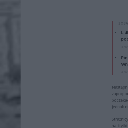
ZOBA
Lid
po
4 si
Pie
Wni
4 si
Następn
zapropon
poczekać
Jednak n
Strażnic
na frytk