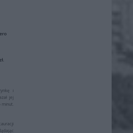
iero
ł.
ynkę i
zał jej
 minut.
tauracji
glądając