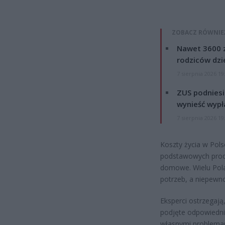
ZOBACZ RÓWNIE
Nawet 3600 z
rodziców dzie
7 sierpnia 2026 19
ZUS podniesie
wynieść wypł
7 sierpnia 2026 19
Koszty życia w Pols
podstawowych produ
domowe. Wielu Pol
potrzeb, a niepewno
Eksperci ostrzegają
podjęte odpowiednie
własnymi problemami