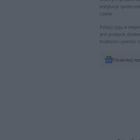
instytucje społecz
czasie.
Polacy żyją w niepe
jest podjęcie dział
trudności i pomóc s
Obserwuj na