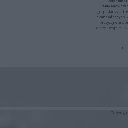
Dziennikar
wykładowczyn
gospodarczych i t
ekonomicznych
.
precyzyjne artyku
branży, swoje tekst
Cap
Copyrigh