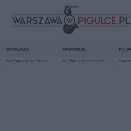
WARSZAWA
MAZOWSZE
POLSK
Wiadomości z Warszawy
Wiadomości z Mazowsza
Wiadomo