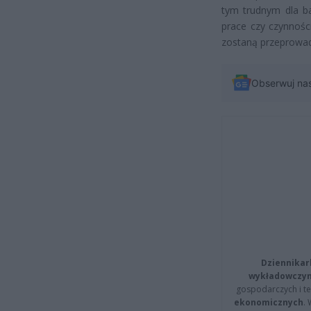
tym trudnym dla ba
prace czy czynnośc
zostaną przeprowadz
Obserwuj na
Dziennikar
wykładowczyn
gospodarczych i t
ekonomicznych
.