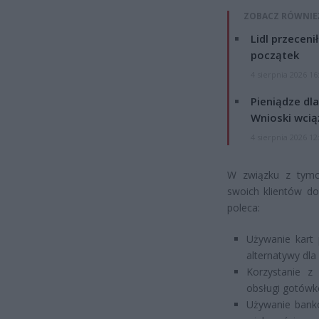
ZOBACZ RÓWNIE
Lidl przeceni
początek
4 sierpnia 2026 16
Pieniądze dla
Wnioski wcią
4 sierpnia 2026 12
W związku z tymc
swoich klientów do
poleca:
Używanie kart 
alternatywy dla
Korzystanie 
obsługi gotówk
Używanie banko