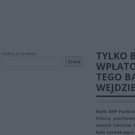
TYLKO 
Szukaj w serwisie
Szukaj
WPŁATO
TEGO B
WEJDZIE
12 sierpnia 2023 00:0
Bank BNP Paribas,
Polsce, poinform
swoich Centrów O
była zaskakująca 