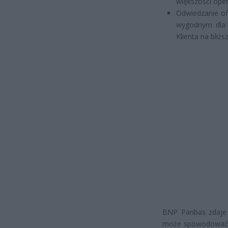
większości oper
Odwiedzanie ofi
wygodnym dla 
Klienta na bliżs
BNP Paribas zdaje 
może spowodować dl