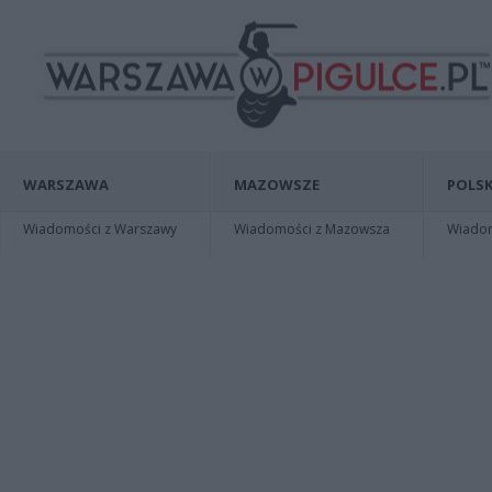
WARSZAWA
MAZOWSZE
POLSK
Wiadomości z Warszawy
Wiadomości z Mazowsza
Wiadomo