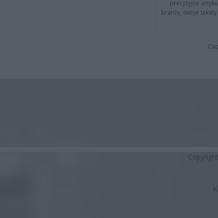
precyzyjne artyku
branży, swoje tekst
Cap
Copyrigh
K