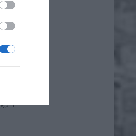
iero
ł.
ne albo
tresu i
nego i