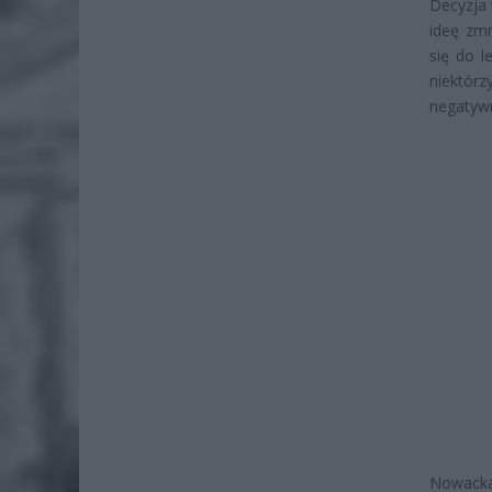
Decyzja 
ideę zmn
się do l
niektór
negatywn
Nowacka