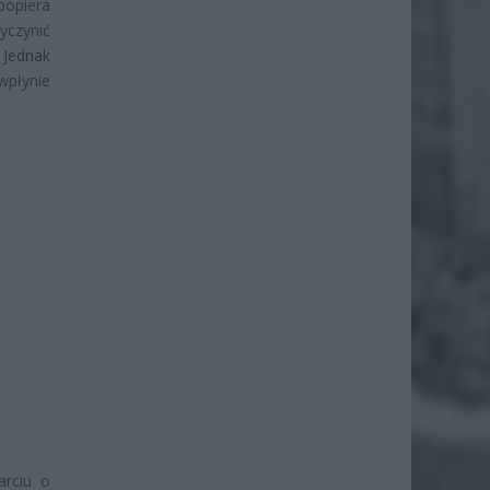
 popiera
yczynić
 Jednak
wpłynie
rciu o