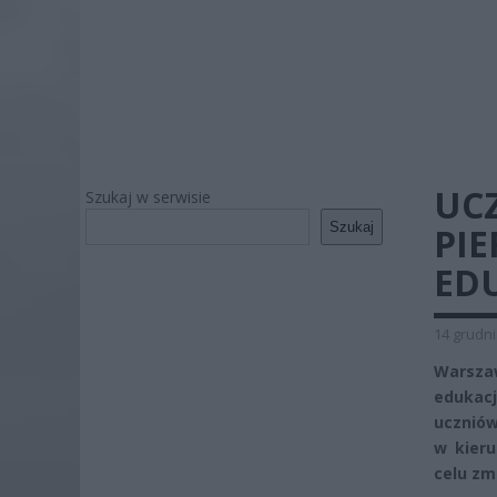
UC
Szukaj w serwisie
Szukaj
PIE
EDU
14 grudni
Warszaw
edukacj
uczniów
w kieru
celu zm