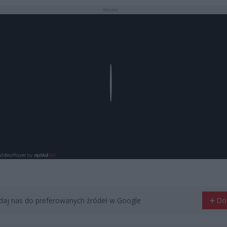
REKLAMA
Play
aj nas do preferowanych źródeł w Google
Do