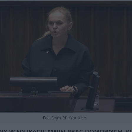
Fot. Sejm RP /Youtube
NY W EDUKACJI: MNIEJ PRAC DOMOWYCH, WI