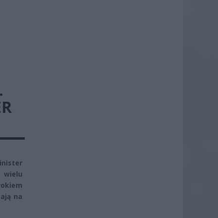
.
ER
nister
 wielu
rokiem
ają na