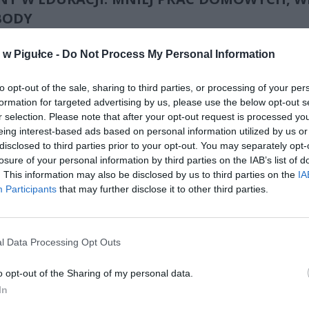
BODY
, znana ze swojego zaangażowania w reformę edukacji, podkr
w Pigułce -
Do Not Process My Personal Information
ę zmniejszenia ilości prac domowych, szczególnie dla ucznió
wych. „Chcemy, aby nasze dzieci spędzały więcej czasu na kreaty
to opt-out of the sale, sharing to third parties, or processing of your per
jących aktywnościach poza szkołą, a mniej na rutynowych za
formation for targeted advertising by us, please use the below opt-out s
h,” powiedziała Nowacka.
r selection. Please note that after your opt-out request is processed y
eing interest-based ads based on personal information utilized by us or
disclosed to third parties prior to your opt-out. You may separately opt-
losure of your personal information by third parties on the IAB’s list of
. This information may also be disclosed by us to third parties on the
IA
Participants
that may further disclose it to other third parties.
ad
l Data Processing Opt Outs
o opt-out of the Sharing of my personal data.
In