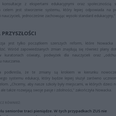
e konsultacje z ekspertami edukacyjnymi oraz społecznością s
 celem jest stworzenie systemu, który lepiej odpowiada na p
i nauczycieli, jednocześnie zachowując wysoki standard edukacyjny,”
A PRZYSZŁOŚCI
zja jest tylko początkiem szerszych reform, które Nowacka 
zić. Wśród zapowiedzianych zmian znajdują się również plany do
 kuratoriach oświaty, podwyżek dla nauczycieli oraz „odchu
u nauczania.
a podkreśla, że te zmiany są krokiem w kierunku nowocze
nego systemu edukacji, który będzie lepiej służył zarówno uczniom
elom. „Chcemy, aby nasze szkoły były miejscami, w których dzieci ni
, ale także rozwijają swoje pasje i zdolności,” zakończyła Nowacka.
CZ RÓWNIEŻ:
lu seniorów traci pieniądze. W tych przypadkach ZUS nie