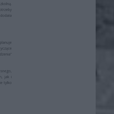
zkolną.
otrzeby
 dodała
planuje
tyczące
dzenia”
snego,
, jak i
e tylko