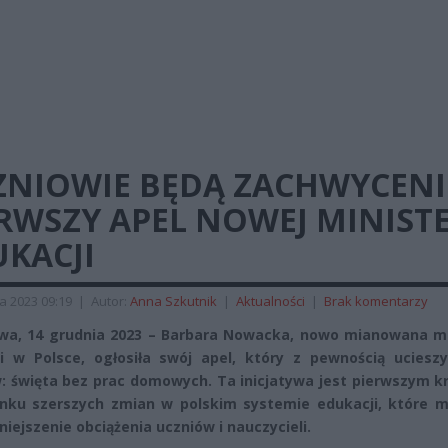
ZNIOWIE BĘDĄ ZACHWYCENI
RWSZY APEL NOWEJ MINIST
KACJI
a 2023 09:19
|
Autor:
Anna Szkutnik
|
Aktualności
|
Brak komentarzy
a, 14 grudnia 2023 – Barbara Nowacka, nowo mianowana mi
i w Polsce, ogłosiła swój apel, który z pewnością ucieszy
: święta bez prac domowych. Ta inicjatywa jest pierwszym k
nku szerszych zmian w polskim systemie edukacji, które m
niejszenie obciążenia uczniów i nauczycieli.