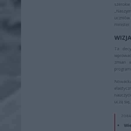
szeroki
„Naszym
uczniów 
minister.
WIZJ
Ta decy
wprowad
zmian w
program
Nowack
elastycz
nauczyci
uczą się
ZOBA
Wie