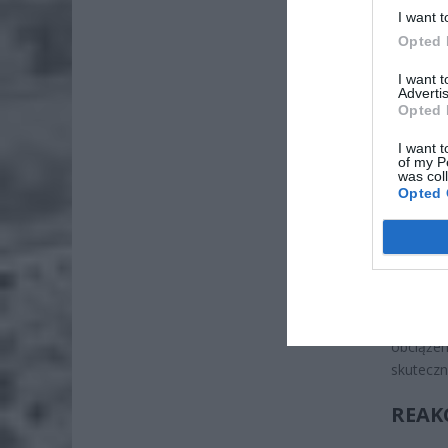
I want t
Opted 
ZOBA
I want 
Advertis
Lid
Opted 
po
I want t
4 si
of my P
was col
Opted 
Pie
Wni
4 si
Ministe
znaczni
obciąże
skutecz
REAK