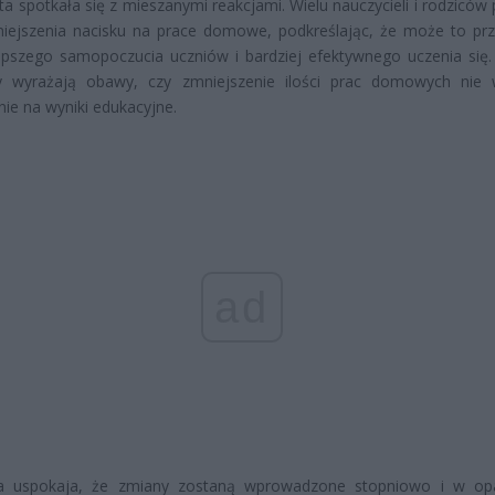
ta spotkała się z mieszanymi reakcjami. Wielu nauczycieli i rodziców
iejszenia nacisku na prace domowe, podkreślając, że może to prz
epszego samopoczucia uczniów i bardziej efektywnego uczenia się.
zy wyrażają obawy, czy zmniejszenie ilości prac domowych nie 
ie na wyniki edukacyjne.
ad
 uspokaja, że zmiany zostaną wprowadzone stopniowo i w opa