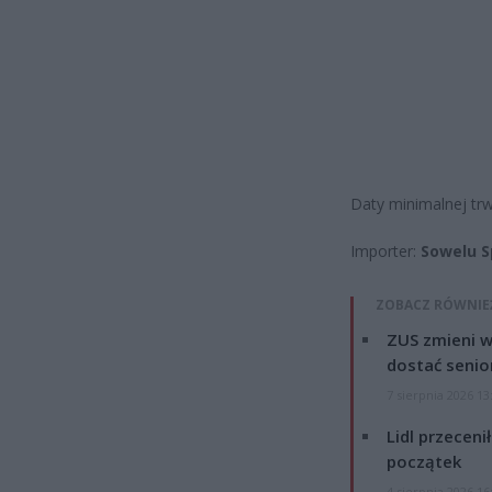
Daty minimalnej trw
Importer:
Sowelu S
ZOBACZ RÓWNIE
ZUS zmieni w
dostać senio
7 sierpnia 2026 13
Lidl przeceni
początek
4 sierpnia 2026 16