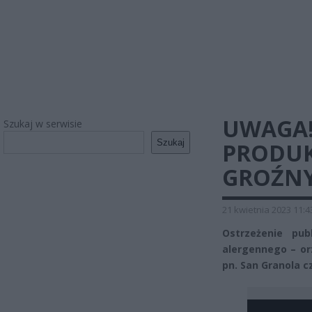
UWAGA!
Szukaj w serwisie
Szukaj
PRODUK
GROŹNY
21 kwietnia 2023 11:4
Ostrzeżenie pub
alergennego – or
pn. San Granola c