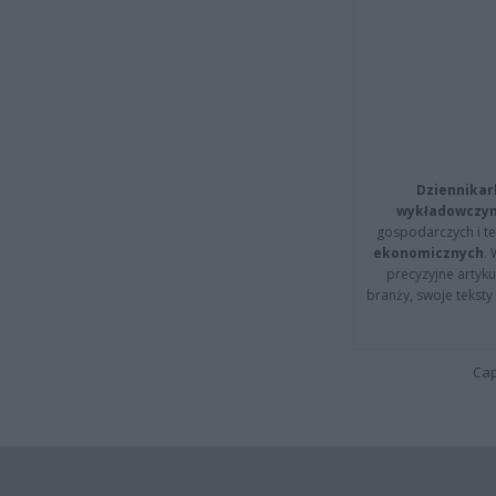
Dziennikar
wykładowczyn
gospodarczych i t
ekonomicznych
.
precyzyjne artyku
branży, swoje tekst
Cap