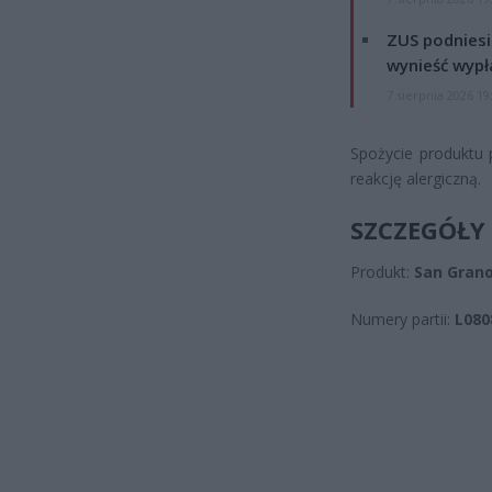
ZUS podniesie
wynieść wypł
7 sierpnia 2026 19
Spożycie produktu 
reakcję alergiczną.
SZCZEGÓŁY
Produkt:
San Grano
Numery partii:
L080