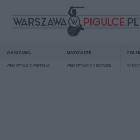
WARSZAWA
MAZOWSZE
POLSK
Wiadomości z Warszawy
Wiadomości z Mazowsza
Wiadomo