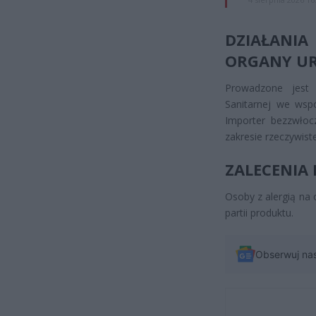
DZIAŁANIA
ORGANY UR
Prowadzone jest 
Sanitarnej we wspó
Importer bezzwłoc
zakresie rzeczywist
ZALECENIA
Osoby z alergią na
partii produktu.
Obserwuj na