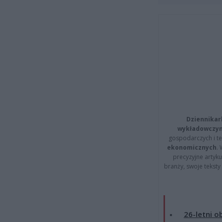
Dziennikar
wykładowczyn
gospodarczych i t
ekonomicznych
.
precyzyjne artyku
branży, swoje tekst
26-letni o