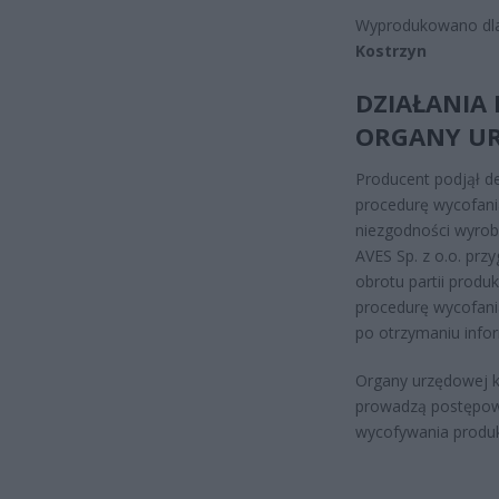
Wyprodukowano dla
Kostrzyn
DZIAŁANIA 
ORGANY UR
Producent podjął de
procedurę wycofania
niezgodności wyrob
AVES Sp. z o.o. prz
obrotu partii produ
procedurę wycofani
po otrzymaniu info
Organy urzędowej 
prowadzą postępowa
wycofywania produk