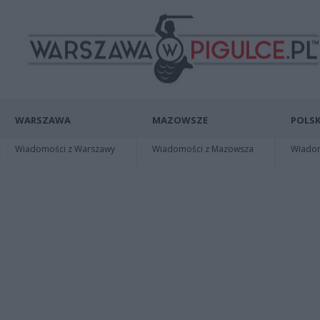
WARSZAWA
MAZOWSZE
POLSK
Wiadomości z Warszawy
Wiadomości z Mazowsza
Wiadomo