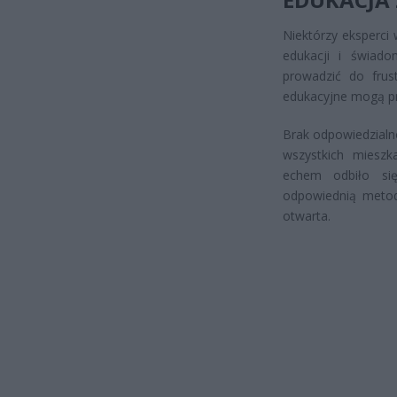
Niektórzy eksperci
edukacji i świado
prowadzić do frust
edukacyjne mogą pr
Brak odpowiedzialn
wszystkich mieszk
echem odbiło si
odpowiednią metod
otwarta.