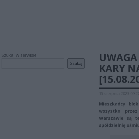
UWAGA 
Szukaj w serwisie
Szukaj
KARY NA
[15.08.2
15 sierpnia 2023 09:2
Mieszkańcy blo
wszystko przez
Warszawie są t
spółdzielnię ośmi