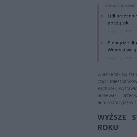
ZOBACZ RÓWNIE
Lidl przeceni
początek
4 sierpnia 2026 16
Pieniądze dla
Wnioski wcią
4 sierpnia 2026 12
Właśnie tak się sta
część mieszkańców 
Rachunek wystawion
ponieważ przec
administracyjne w 
WYŻSZE 
ROKU