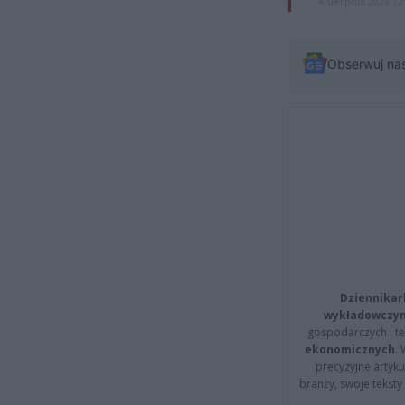
4 sierpnia 2026 12
Obserwuj na
Dziennikar
wykładowczyn
gospodarczych i t
ekonomicznych
.
precyzyjne artyku
branży, swoje tekst