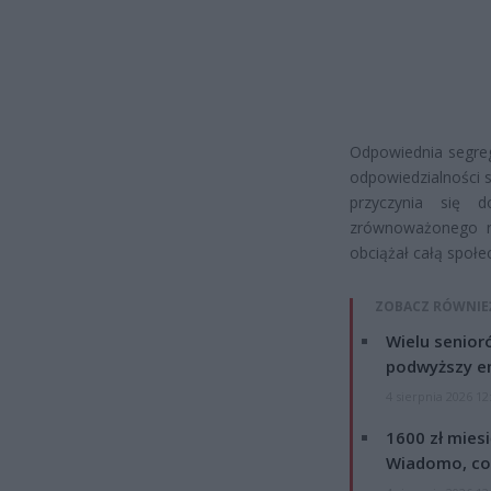
Odpowiednia segreg
odpowiedzialności 
przyczynia się
zrównoważonego r
obciążał całą społe
ZOBACZ RÓWNIE
Wielu senior
podwyższy e
4 sierpnia 2026 12
1600 zł mies
Wiadomo, co