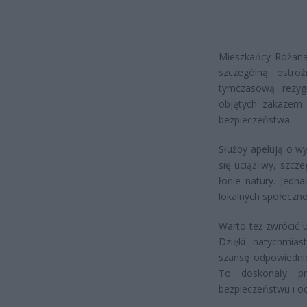
Mieszkańcy Różana
szczególną ostr
tymczasową rezyg
objętych zakazem 
bezpieczeństwa.
Służby apelują o w
się uciążliwy, szc
łonie natury. Jed
lokalnych społeczno
Warto też zwrócić 
Dzięki natychmia
szansę odpowiednio
To doskonały pr
bezpieczeństwu i oc