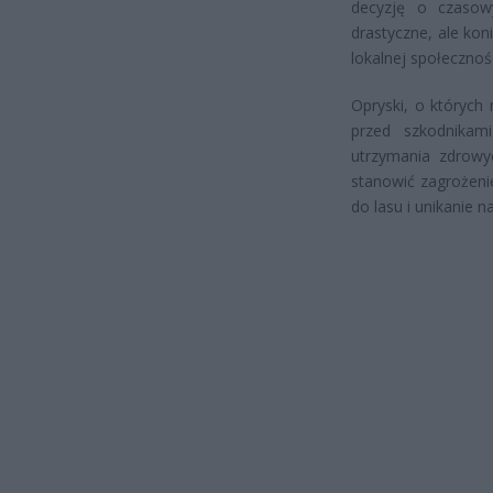
decyzję o czasow
drastyczne, ale ko
lokalnej społecznośc
Opryski, o których
przed szkodnikam
utrzymania zdrow
stanowić zagrożenie
do lasu i unikanie n