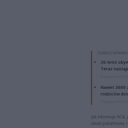
ZOBACZ RÓWNIE
26-letni obyw
Teraz nastąp
8 sierpnia 2026 15
Nawet 3600 z
rodziców dzie
7 sierpnia 2026 19
Jak informuje RCB,
układ pokarmowy i 