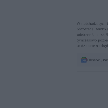
W nadchodzących t
pozostaną zamknię
odetchnąć, a słu
tymczasowo pozbaw
to działanie niezbę
Obserwuj na