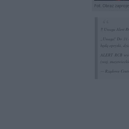
Fot. Obraz zapro
‼️ Uwaga Alert R
„Uwaga! Do 31.0
będą opryski, dz
ALERT RCB wysła
(woj. mazowiecki
— Rządowe Cent