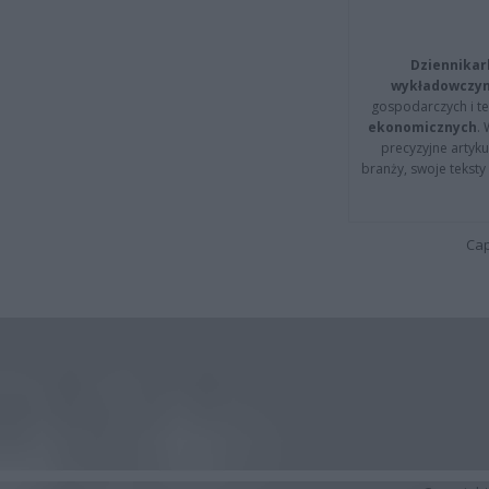
Dziennikar
wykładowczyn
gospodarczych i t
ekonomicznych
.
precyzyjne artyku
branży, swoje tekst
Cap