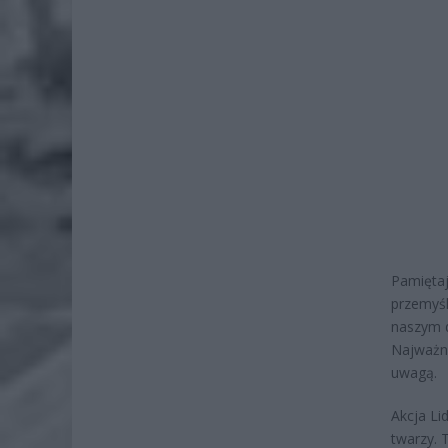
Pamięta
przemyśl
naszym d
Najważni
uwagą.
Akcja Li
twarzy. 