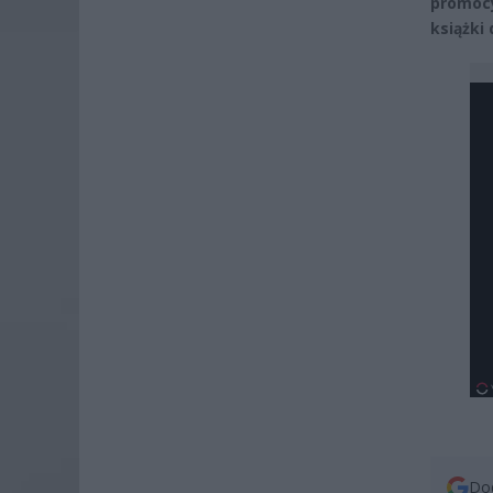
promocy
książki 
Dod