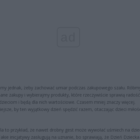
ad
jmy jednak, żeby zachować umiar podczas zakupowego szału. Róbm
ane zakupy i wybierajmy produkty, które rzeczywiście sprawią radość
zieciom i będą dla nich wartościowe. Czasem mniej znaczy więcej.
ejsze, by ten wyjątkowy dzień spędzić razem, otaczając dzieci miłośc
dla to przykład, że nawet drobny gest może wywołać uśmiech na dzie
Takie inicjatywy zasługują na uznanie, bo sprawiają, że Dzień Dziecka