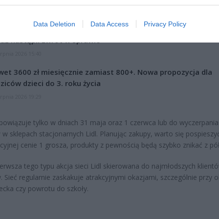
CZ RÓWNIEŻ:
Data Deletion
Data Access
Privacy Policy
letni obywatel Ukrainy zaatakował zakonnicę i zerwał jej krzy
az nastąpił zwrot w sprawie
erpnia 2026 15:40
et 3600 zł miesięcznie zamiast 800+. Nowa propozycja dla
ziców dzieci do 3. roku życia
erpnia 2026 19:29
bowiązuje tylko w dniach 31 maja oraz 1 czerwca lub do wyczerpania
w sklepach stacjonarnych Lidl. Planując zakupy, warto się pospieszyć
kcyjnej cenie 1 grosza, produkty z pewnością będą szybko znikać z pó
ierwsza tego typu akcja sieci Lidl skierowana do najmłodszych klientó
. Sieć regularnie zaskakuje atrakcyjnymi okazjami, szczególnie przy o
ecka czy powrotu do szkoły.