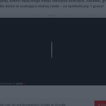
jnej, klienci będą mogli nabyć tekstylia dziecięce, zabawki, g
dla dzieci w szokująco niskiej cenie – za symboliczny 1 grosz!
REKLAMA
Play
aj nas do preferowanych źródeł w Google
Do