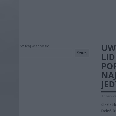
UW
Szukaj w serwisie
Szukaj
LID
PO
NA
JED
1 czerwca
Sieć sk
Dzień D