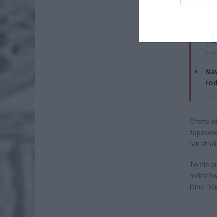
ZOBA
26-
Ter
8 si
Naw
rod
7 si
Oferta o
zapasów 
tak atra
To nie p
rodziców
Dnia Dzi