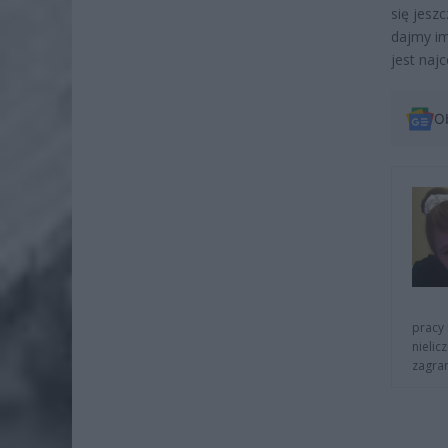
się jesz
dajmy im
jest najc
O
pracy 
nielic
zagra