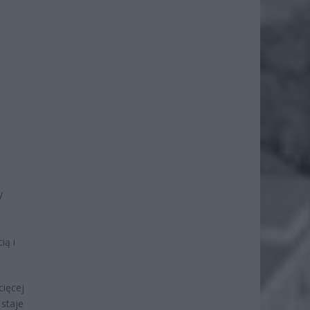
y
ią i
cięcej
 staje