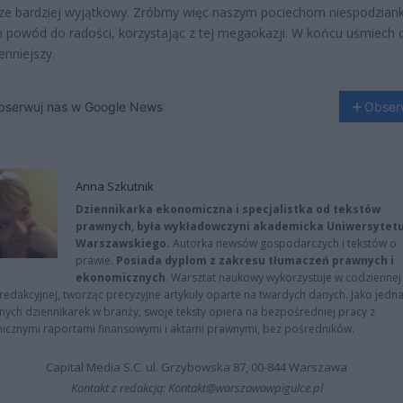
cze bardziej wyjątkowy. Zróbmy więc naszym pociechom niespodziank
 powód do radości, korzystając z tej megaokazji. W końcu uśmiech 
enniejszy.
bserwuj nas w Google News
Obser
Anna Szkutnik
Dziennikarka ekonomiczna i specjalistka od tekstów
prawnych, była wykładowczyni akademicka Uniwersytet
Warszawskiego.
Autorka newsów gospodarczych i tekstów o
prawie.
Posiada dyplom z zakresu tłumaczeń prawnych i
ekonomicznych
. Warsztat naukowy wykorzystuje w codziennej
redakcyjnej, tworząc precyzyjne artykuły oparte na twardych danych. Jako jedna
znych dziennikarek w branży, swoje teksty opiera na bezpośredniej pracy z
nicznymi raportami finansowymi i aktami prawnymi, bez pośredników.
Capital Media S.C. ul. Grzybowska 87, 00-844 Warszawa
Kontakt z redakcją: Kontakt@warszawawpigulce.pl