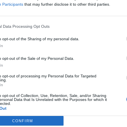
oduktów objętych promocją znajdziemy m.in. popularne zabawki jak
Participants
that may further disclose it to other third parties.
klocków Lego Duplo i Lego Technic, wywrotki i koparki CAT, a także 
e Peppa Pig. Nie zabraknie też tekstyliów, w tym zabawnych koszule
ych. To doskonała okazja, by sprawić swoim pociechom radość i
l Data Processing Opt Outs
śnie zaoszczędzić.
o opt-out of the Sharing of my personal data.
In
o opt-out of the Sale of my Personal Data.
In
to opt-out of processing my Personal Data for Targeted
ad
ing.
In
o opt-out of Collection, Use, Retention, Sale, and/or Sharing
ersonal Data that Is Unrelated with the Purposes for which it
lected.
Out
CONFIRM