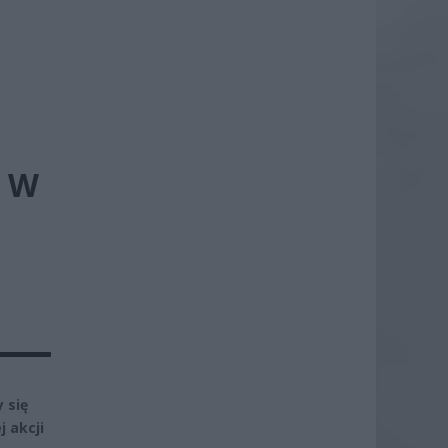
 W
 się
 akcji