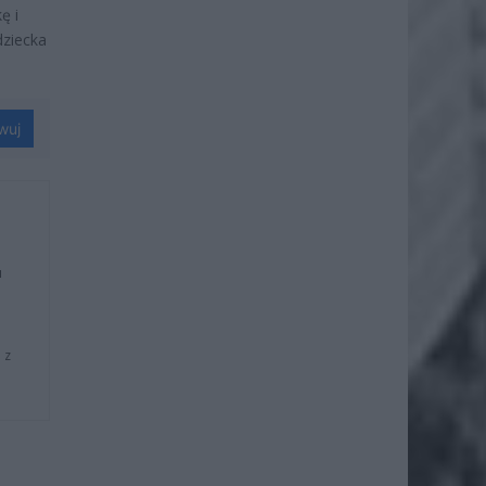
ę i
dziecka
wuj
u
 z