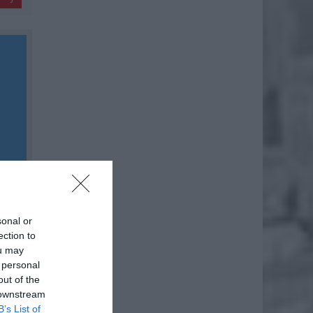
sonal or
ection to
ou may
 personal
out of the
 downstream
B’s List of