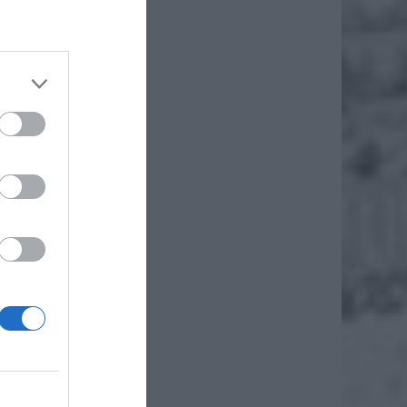
gry
k