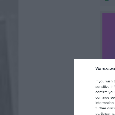
Warszawa 
If you wish 
sensitive in
confirm you
continue se
information 
further disc
participants