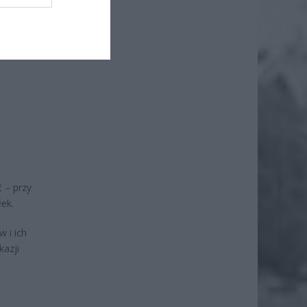
ż.
 – przy
łek.
w i ich
kazji