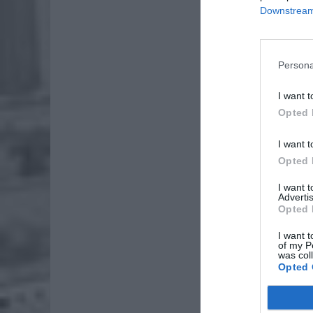
Wśród pr
Downstream 
zestawy 
planszow
dziecięc
Persona
jednocze
I want t
Opted 
I want t
Opted 
I want 
Advertis
Opted 
I want t
of my P
was col
Opted 