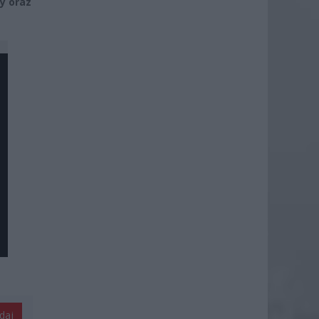
ry oraz
daj