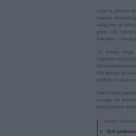
Linia S4, która w 
również doświadczy
wyłącznie na skróco
przez cały tydzie
Rakowiec – Piaseczn
Te zmiany mogą by
regularnie korzysta
infrastrukturę kole
KM apelują do pas
podróży w oparciu o
Warto także pamięt
pociągu lub pracow
każdy pasażer dotar
ZOBACZ RÓWNIE
ZUS podniesie