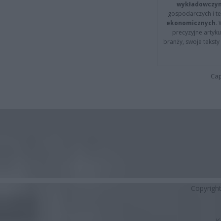
wykładowczyn
gospodarczych i t
ekonomicznych
.
precyzyjne artyku
branży, swoje tekst
Cap
Copyrigh
K