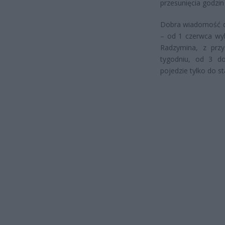
przesunięcia godzi
Dobra wiadomość d
– od 1 czerwca wyb
Radzymina, z prz
tygodniu, od 3 d
pojedzie tylko do 