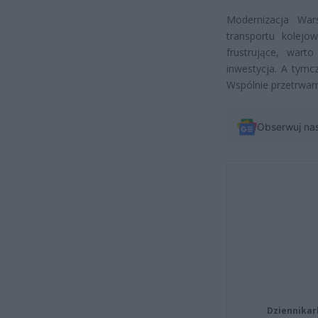
Modernizacja War
transportu kolej
frustrujące, wart
inwestycja. A tymc
Wspólnie przetrwam
Obserwuj na
Dziennikar