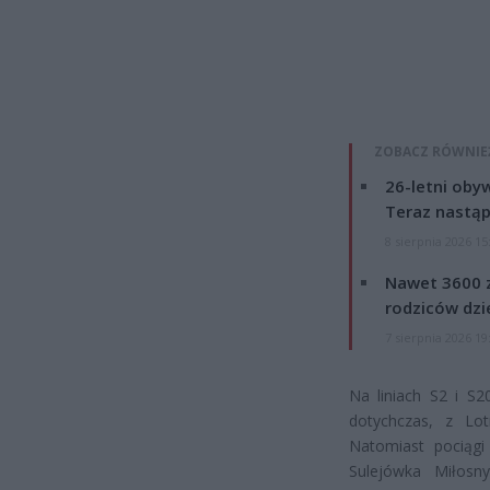
ZOBACZ RÓWNIE
26-letni obyw
Teraz nastąp
8 sierpnia 2026 15
Nawet 3600 z
rodziców dzie
7 sierpnia 2026 19
Na liniach S2 i S2
dotychczas, z Lo
Natomiast pociągi
Sulejówka Miłosn