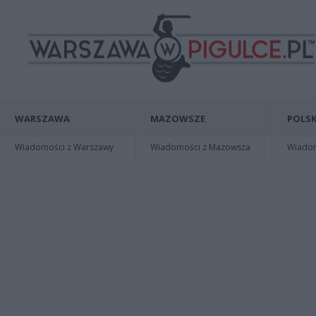
WARSZAWA
MAZOWSZE
POLSK
Wiadomości z Warszawy
Wiadomości z Mazowsza
Wiadomo