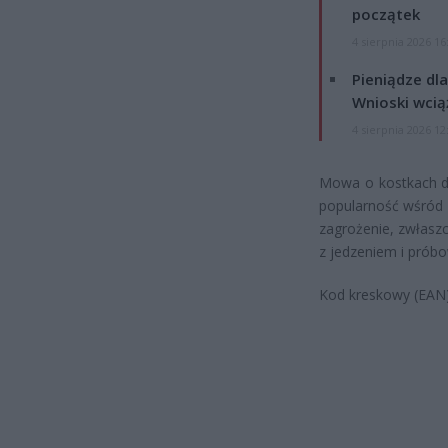
początek
4 sierpnia 2026 16
Pieniądze dla
Wnioski wcią
4 sierpnia 2026 12
Mowa o kostkach do
popularność wśród 
zagrożenie, zwłaszc
z jedzeniem i próbo
Kod kreskowy (EAN)