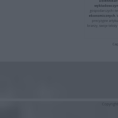
Dziennikar
wykładowczyn
gospodarczych i t
ekonomicznych
.
precyzyjne artyku
branży, swoje tekst
Cap
Copyrigh