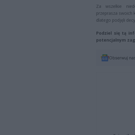
Za wszelkie nied
przeprasza swoich k
dlatego podjęli de
Podziel się tą in
potencjalnym zag
Obserwuj na