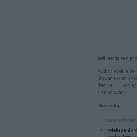
Jeśli masz ten p
Auchan apeluje do w
używanie oraz o zw
dziecka i Twoje
zrefundowany.
Nie czekaj!
ZOBACZ RÓWNIE
Wielu senior