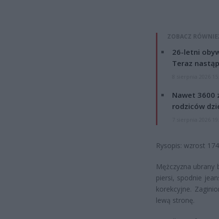
ZOBACZ RÓWNIE
26-letni obyw
Teraz nastąp
8 sierpnia 2026 15
Nawet 3600 z
rodziców dzie
7 sierpnia 2026 19
Rysopis: wzrost 174
Mężczyzna ubrany b
piersi, spodnie jea
korekcyjne. Zagini
lewą stronę.