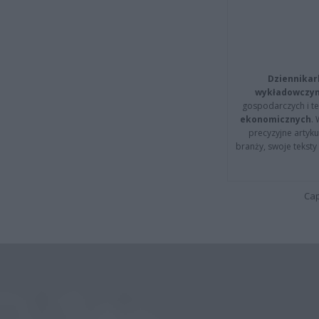
Dziennikar
wykładowczyn
gospodarczych i t
ekonomicznych
.
precyzyjne artyku
branży, swoje tekst
Cap