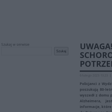
UWAGA!
Szukaj w serwisie
Szukaj
SCHORO
POTRZE
6 lutego 2023 13:23
|
Policjanci z Wydz
poszukują 80-letn
wyszedł z domu p
Alzheimera, je
informacje, któr