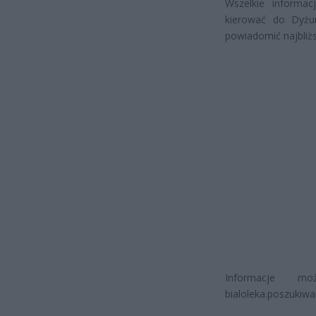
Wszelkie informa
kierować do Dyżu
powiadomić najbliżs
Informacje m
bialoleka.poszukiwa