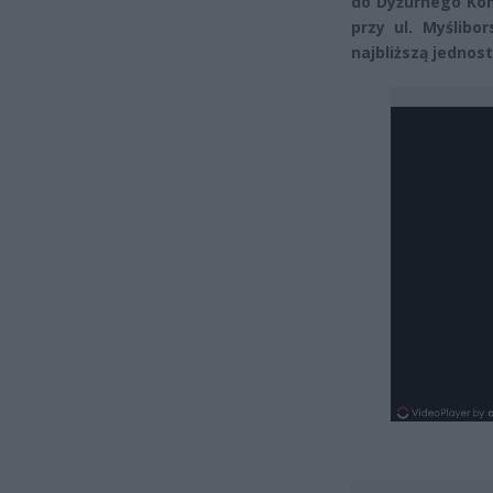
do Dyżurnego Komi
przy ul. Myślibo
najbliższą jednostk