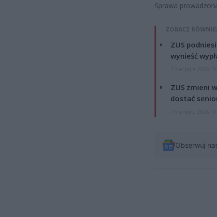
Sprawa prowadzona 
ZOBACZ RÓWNIE
ZUS podniesie
wynieść wypł
7 sierpnia 2026 19
ZUS zmieni w
dostać senio
7 sierpnia 2026 13
Obserwuj na