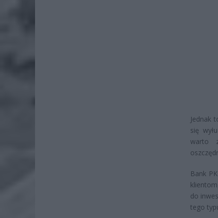
Jednak t
się wyłu
warto z
oszczędn
Bank PK
klientom
do inwe
tego typ