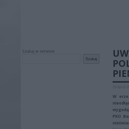
UWA
Szukaj w serwisie
Szukaj
PO
PIE
26 lipca 
W erze 
nieodłą
wygodą 
PKO Ban
nieświa