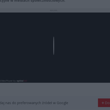
cyjne w mediach społecznościowych.
REKLAMA
Play
aj nas do preferowanych źródeł w Google
Do