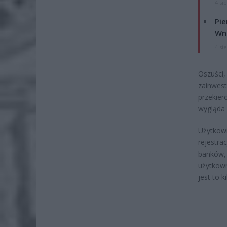
4 si
Pie
Wni
4 si
Oszuści,
zainwest
przekie
wygląda 
Użytkown
rejestr
banków, 
użytkow
jest to k