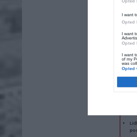
Opted 
I want t
Opted 
I want 
Advertis
Opted 
I want t
of my P
was col
Opted 
ZOBA
Lid
po