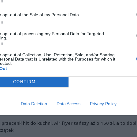
In
o opt-out of the Sale of my Personal Data.
In
to opt-out of processing my Personal Data for Targeted
ing.
In
ad
o opt-out of Collection, Use, Retention, Sale, and/or Sharing
ersonal Data that Is Unrelated with the Purposes for which it
lected.
Out
CONFIRM
Data Deletion
Data Access
Privacy Policy
CZ RÓWNIEŻ:
l przecenił hit do kuchni. Air fryer tańszy aż o 150 zł, a to dop
czątek