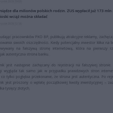
erpnia 2026 16:06
niądze dla milionów polskich rodzin. ZUS wypłacił już 173 mln z
oski wciąż można składać
erpnia 2026 12:56
 udając pracowników PKO BP, publikują atrakcyjne reklamy, zachęca
owania swoich oszczędności. Kiedy potencjalny inwestor klika na lin
rowywany na fałszywą stronę internetową, która na pierwszy r
jak autentyczna strona banku.
ik jest następnie zachęcany do rejestracji na fałszywej stronie.
acji wygląda tak samo jak w przypadku prawdziwych stron intern
co tylko pogłębia przekonanie, że strona jest autentyczna. Po rejes
nik jest proszony o wpłatę początkowej kwoty inwestycyjnej – za
ilka tysięcy złotych.