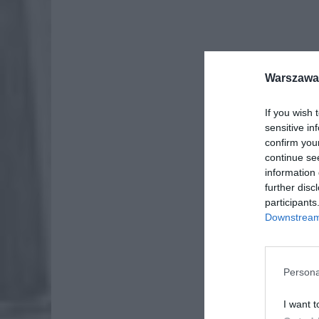
Warszawa 
If you wish 
sensitive in
confirm you
continue se
information 
further disc
participants
Downstream 
Persona
I want t