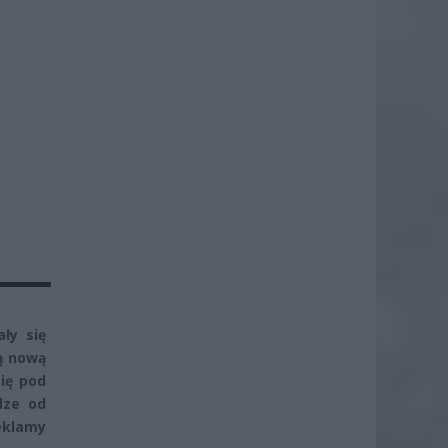
ły się
ą nową
ię pod
dze od
eklamy