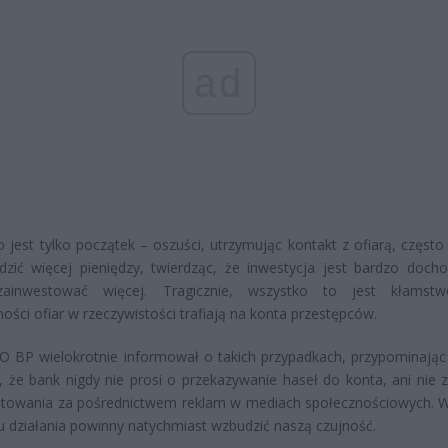
ad
o jest tylko początek – oszuści, utrzymując kontakt z ofiarą, często
dzić więcej pieniędzy, twierdząc, że inwestycja jest bardzo doch
ainwestować więcej. Tragicznie, wszystko to jest kłamst
ości ofiar w rzeczywistości trafiają na konta przestępców.
O BP wielokrotnie informował o takich przypadkach, przypominają
, że bank nigdy nie prosi o przekazywanie haseł do konta, ani nie 
stowania za pośrednictwem reklam w mediach społecznościowych. W
u działania powinny natychmiast wzbudzić naszą czujność.