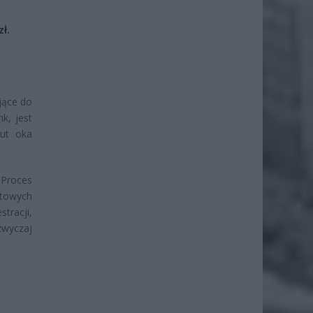
ł.
jące do
k, jest
zut oka
 Proces
etowych
tracji,
zwyczaj