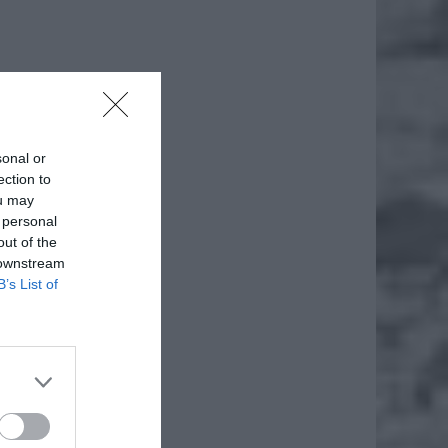
sonal or
ection to
ou may
 personal
out of the
 downstream
B’s List of