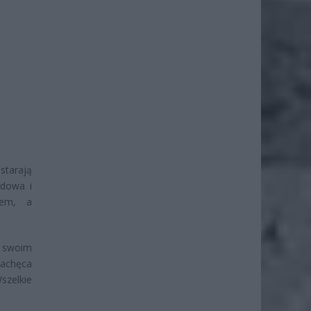
 starają
odowa i
wem, a
c swoim
zachęca
szelkie