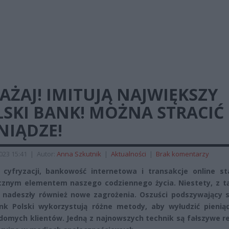
ŻAJ! IMITUJĄ NAJWIĘKSZY
LSKI BANK! MOŻNA STRACIĆ
NIĄDZE!
2023 15:41
|
Autor:
Anna Szkutnik
|
Aktualności
|
Brak komentarzy
cyfryzacji, bankowość internetowa i transakcje online sta
cznym elementem naszego codziennego życia. Niestety, z t
nadeszły również nowe zagrożenia. Oszuści podszywający s
k Polski wykorzystują różne metody, aby wyłudzić pienią
domych klientów. Jedną z najnowszych technik są fałszywe r