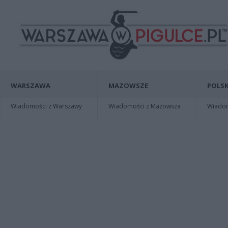
WARSZAWA
MAZOWSZE
POLSK
Wiadomości z Warszawy
Wiadomości z Mazowsza
Wiadomo