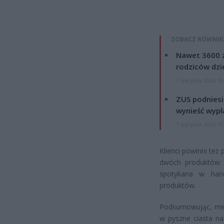
ZOBACZ RÓWNIE
Nawet 3600 z
rodziców dzie
7 sierpnia 2026 19
ZUS podniesie
wynieść wypł
7 sierpnia 2026 19
Klienci powinni też
dwóch produktów i
spotykana w hand
produktów.
Podsumowując, meg
w pyszne ciasta na