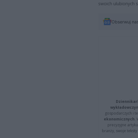
swoich ulubionych s
Obserwuj na
Dziennikar
wykładowczyn
gospodarczych i t
ekonomicznych
.
precyzyjne artyku
branży, swoje tekst