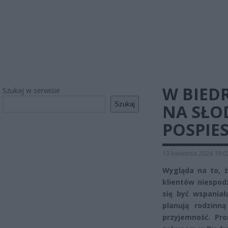
W BIED
Szukaj w serwisie
Szukaj
NA SŁO
POSPIE
13 kwietnia 2024 19:0
Wygląda na to, ż
klientów niespod
się być wspaniał
planują rodzinn
przyjemność. Pr