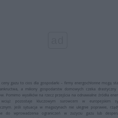
ad
 ceny gazu to cios dla gospodarki – firmy energochłonne mogą st
bankructwa, a miliony gospodarstw domowych czeka drastyczny
w. Pomimo wysiłków na rzecz przejścia na odnawialne źródła energ
 wciąż pozostaje kluczowym surowcem w europejskim sy
ycznym. Jeśli sytuacja w magazynach nie ulegnie poprawie, rzą
e do wprowadzenia ograniczeń w zużyciu gazu lub despera