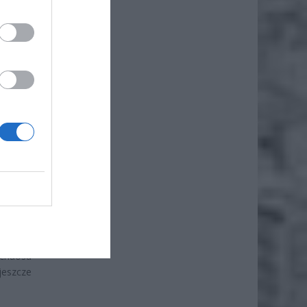
ż.
azynach
urowca.
cuchach
uację.
o ceny
 chaosu
jeszcze