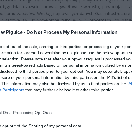
ch tygodniach zużycie surowca gwałtownie wzrosło, powodując dra
poziomu zapasów. Według najnowszych danych Gas Infrastructure
y gazowe są już wypełnione tylko w 56,1 procentach, co ozna
 ilość energii skurczyła się do 643,90 TWh. Jeśli trend ten się u
w Pigułce -
Do Not Process My Personal Information
oże stanąć przed największym kryzysem energetycznym ostatnich la
to opt-out of the sale, sharing to third parties, or processing of your per
formation for targeted advertising by us, please use the below opt-out s
r selection. Please note that after your opt-out request is processed y
eing interest-based ads based on personal information utilized by us or
disclosed to third parties prior to your opt-out. You may separately opt-
losure of your personal information by third parties on the IAB’s list of
ad
. This information may also be disclosed by us to third parties on the
IA
Participants
that may further disclose it to other third parties.
l Data Processing Opt Outs
o opt-out of the Sharing of my personal data.