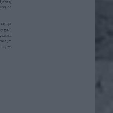
stywany
nymi do
nastąpi
ny gazu
yszłość
 każdym
kryzys