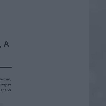
, A
yczny,
erwy w
sperci