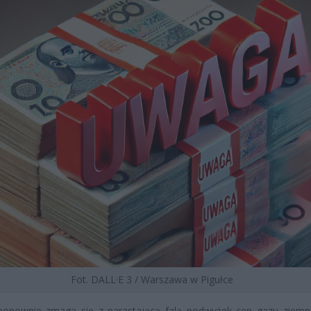
Fot. DALL·E 3 / Warszawa w Pigułce
ponownie zmaga się z narastającą falą podwyżek cen gazu ziem