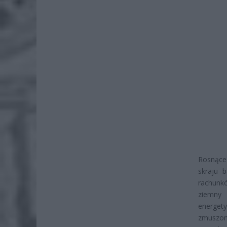
Rosnące
skraju 
rachunkó
ziemny
energet
zmuszon