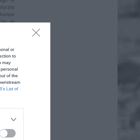
styczny
 Europe
cza, że
trzyma,
t.
sonal or
ection to
ou may
 personal
out of the
 downstream
B’s List of