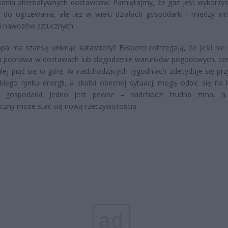
wania alternatywnych dostawców. Pamiętajmy, że gaz jest wykorzy
o do ogrzewania, ale też w wielu działach gospodarki i między in
i nawozów sztucznych.
pa ma szansę uniknąć katastrofy? Eksperci ostrzegają, że jeśli nie 
a poprawa w dostawach lub złagodzenie warunków pogodowych, ce
ej piąć się w górę. W nadchodzących tygodniach zdecyduje się prz
kiego rynku energii, a skutki obecnej sytuacji mogą odbić się na
e gospodarki. Jedno jest pewne – nadchodzi trudna zima, a 
czny może stać się nową rzeczywistością.
ad