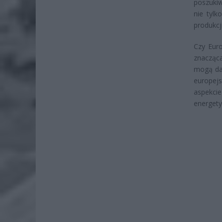
poszuki
nie tylk
produkcj
Czy Euro
znacząc
mogą dal
europejs
aspekci
energety