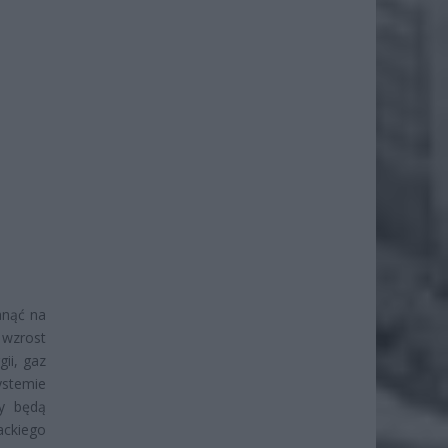
anąć na
 wzrost
ii, gaz
stemie
dy będą
ckiego