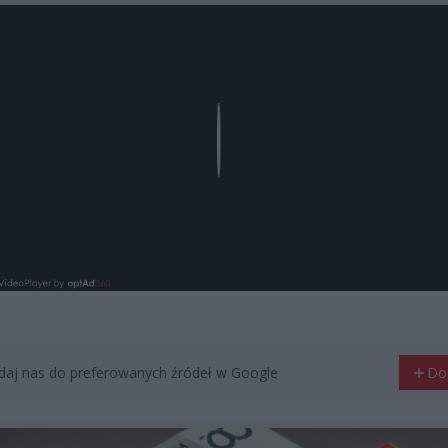
Play
aj nas do preferowanych źródeł w Google
Do