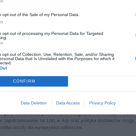
In
CZ RÓWNIEŻ:
o opt-out of the Sale of my Personal Data.
letni obywatel Ukrainy zaatakował zakonnicę i zerwał jej krzy
In
az nastąpił zwrot w sprawie
to opt-out of processing my Personal Data for Targeted
erpnia 2026 15:40
ing.
In
et 3600 zł miesięcznie zamiast 800+. Nowa propozycja dla
ziców dzieci do 3. roku życia
o opt-out of Collection, Use, Retention, Sale, and/or Sharing
ersonal Data that Is Unrelated with the Purposes for which it
erpnia 2026 19:29
lected.
Out
ące ceny gazu odpowiada kilka czynników. Spadek rezerw w mag
CONFIRM
kraje do sięgania po ograniczone zasoby, co podbija ceny s
ość dostaw wynikająca z napięć geopolitycznych, zakłóceń w łań
oraz możliwych ograniczeń eksportowych tylko pogarsza syt
Data Deletion
Data Access
Privacy Policy
e zapotrzebowanie na gaz w okresie zimowym sprawia, że jeg
w górę. Dodatkowo, globalne rynki energetyczne pozostają w stanie
ce zapotrzebowanie na LNG w Azji oraz polityka dostawców mogą 
 podbić koszty dla europejskich odbiorców.