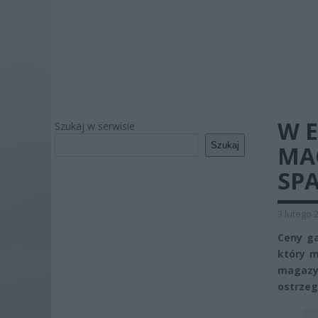
W E
Szukaj w serwisie
Szukaj
MA
SP
3 lutego 
Ceny ga
który m
magazyn
ostrzeg