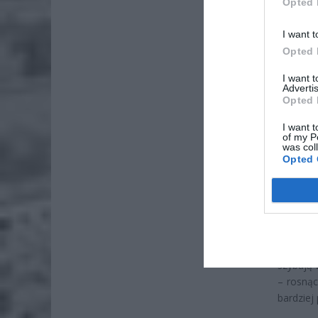
Opted 
ZOBA
I want t
26-
Opted 
Ter
I want 
8 si
Advertis
Opted 
Naw
rod
I want t
of my P
7 si
was col
Opted 
Za rosn
zmusza 
Niepewn
dostaw 
Wzmożon
szybują 
– rosną
bardziej