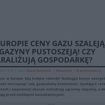
UROPIE CENY GAZU SZALEJĄ
GAZYNY PUSTOSZEJĄ! CZY
ARALIŻUJĄ GOSPODARKĘ?
2025 11:20
|
Autor:
Marek Borkowski
|
Aktualności
|
Brak komentarzy
zu w Europie biją kolejne rekordy! Nadciąga kryzys energet
oże wstrząsnąć całą gospodarką kontynentu. Spadające rez
ach i niepewność dostaw wzbudzają ogromny niepokój, a ek
ają przed możliwymi konsekwencjami.
REKLAMA