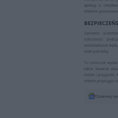
apelują o cierpli
efektem promowania
BEZPIECZEŃ
Zarówno uczestni
ostrożność podcza
wolontariusze będą
razie potrzeby.
To coroczne wydarz
także stwarza oka
rodzin i przyjaciół
rokiem przyciąga co
Obserwuj na