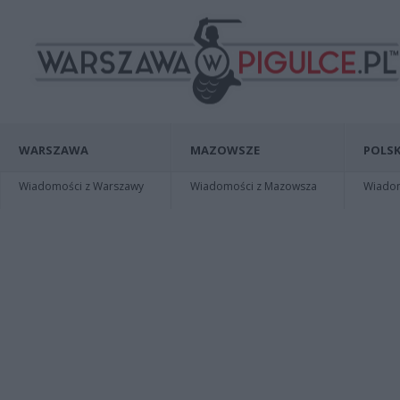
WARSZAWA
MAZOWSZE
POLSK
Wiadomości z Warszawy
Wiadomości z Mazowsza
Wiadomo