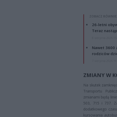
ZOBACZ RÓWNIE
26-letni obyw
Teraz nastąp
8 sierpnia 2026 15
Nawet 3600 z
rodziców dzie
7 sierpnia 2026 19
ZMIANY W KO
Na skutek zamknięc
Transportu Publi
zmianami będą lini
503, 715 i 737. Z
dodatkowego czasu 
kursowania autobu