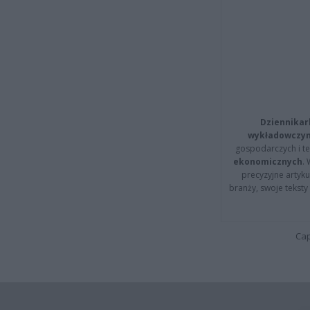
Dziennikar
wykładowczyn
gospodarczych i t
ekonomicznych
.
precyzyjne artyku
branży, swoje tekst
Cap