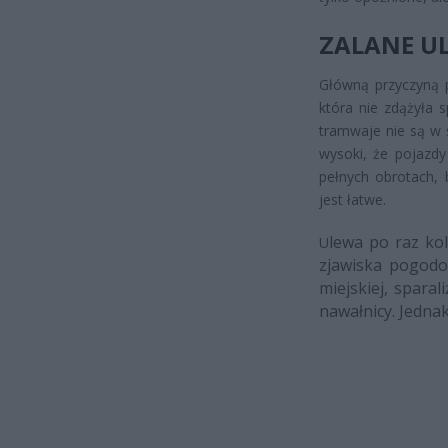
ZALANE UL
Główną przyczyną p
która nie zdążyła s
tramwaje nie są w 
wysoki, że pojazdy
pełnych obrotach, b
jest łatwe.
lewa po raz kol
U
zjawiska pogodo
miejskiej, spara
nawałnicy. Jednak