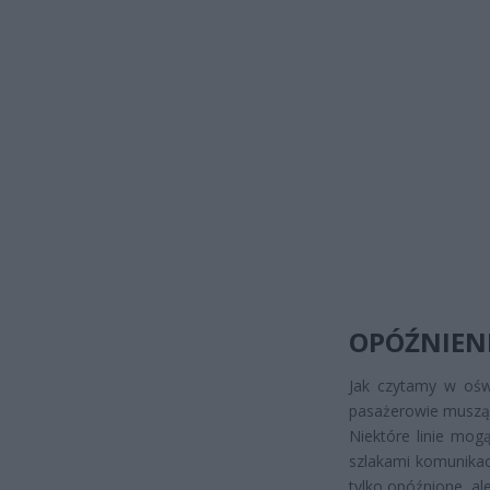
OPÓŹNIENI
Jak czytamy w ośw
pasażerowie muszą 
Niektóre linie mog
szlakami komunikac
tylko opóźnione, al