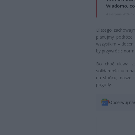
Wiadomo, co
4 sierpnia 2026 12
Dlatego zachowajm
planujmy podróże 
wszystkim – docenia
by przywrócić norma
Bo choć ulewa spa
solidarności uda n
na słońcu, nasze m
pogody.
Obserwuj na