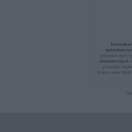
Dziennikar
wykładowczyn
gospodarczych i t
ekonomicznych
.
precyzyjne artyku
branży, swoje tekst
Cap