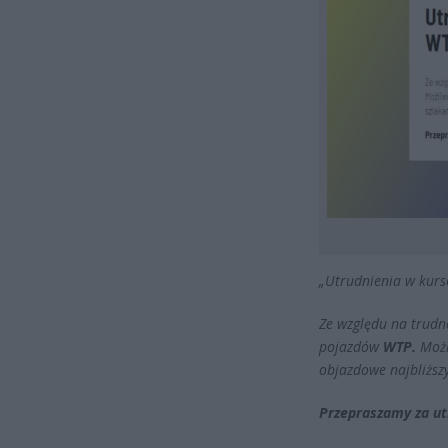
„Utrudnienia w kur
Ze względu na trudn
pojazdów
WTP.
Możl
objazdowe najbliższ
Przepraszamy za ut