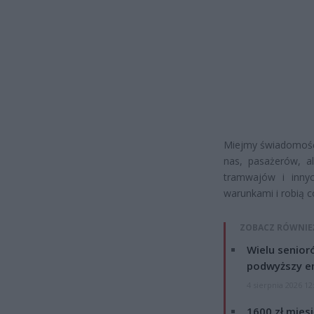
Miejmy świadomość, 
nas, pasażerów, a
tramwajów i inny
warunkami i robią c
ZOBACZ RÓWNIE
Wielu senior
podwyższy e
4 sierpnia 2026 12
1600 zł mies