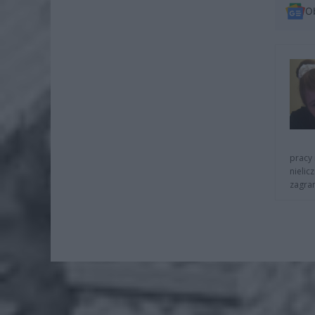
O
pracy 
nielic
zagra