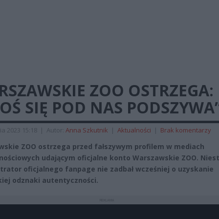
RSZAWSKIE ZOO OSTRZEGA:
OŚ SIĘ POD NAS PODSZYWA
ia 2023 15:18
|
Autor:
Anna Szkutnik
|
Aktualności
|
Brak komentarzy
skie ZOO ostrzega przed fałszywym profilem w mediach
nościowych udającym oficjalne konto Warszawskie ZOO. Nies
trator oficjalnego fanpage nie zadbał wcześniej o uzyskanie
kiej odznaki autentyczności.
REKLAMA