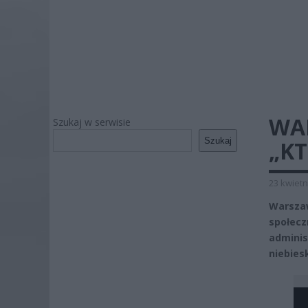
WA
Szukaj w serwisie
Szukaj
„KT
23 kwietn
Warszaw
społecz
adminis
niebies