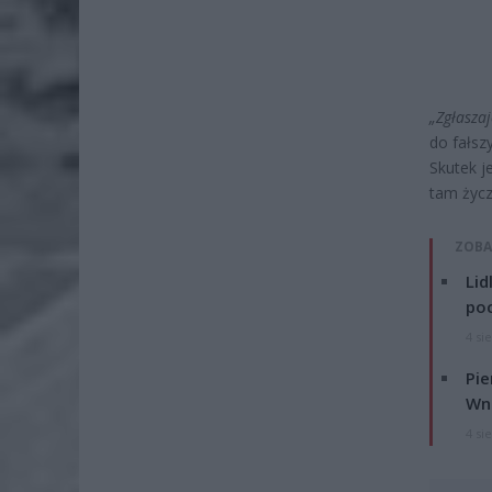
„Zgłaszaj
do fałsz
Skutek j
tam życz
ZOBA
Lid
po
4 si
Pie
Wni
4 si