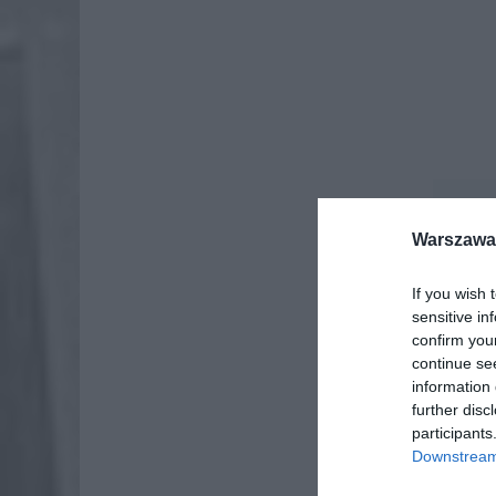
Dod
Warszawa 
If you wish 
sensitive in
confirm you
continue se
information 
further disc
participants
Downstream 