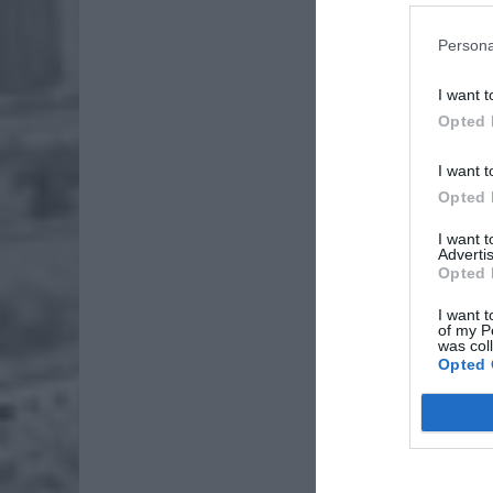
Persona
I want t
Opted 
I want t
Opted 
I want 
Advertis
Opted 
I want t
of my P
was col
Opted 