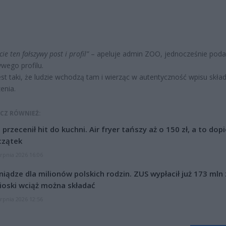
cie ten fałszywy post i profil”
– apeluje admin ZOO, jednocześnie podaj
ywego profilu.
est taki, że ludzie wchodzą tam i wierząc w autentyczność wpisu skła
enia.
CZ RÓWNIEŻ:
l przecenił hit do kuchni. Air fryer tańszy aż o 150 zł, a to dop
czątek
erpnia 2026 16:06
niądze dla milionów polskich rodzin. ZUS wypłacił już 173 mln z
oski wciąż można składać
erpnia 2026 12:56