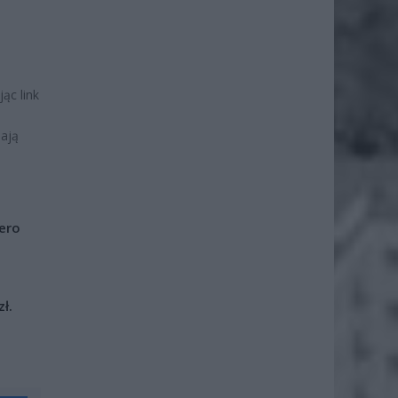
ąc link
dają
iero
ł.