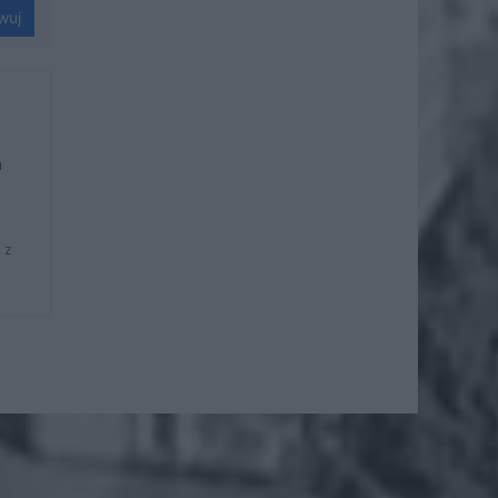
wuj
u
 z