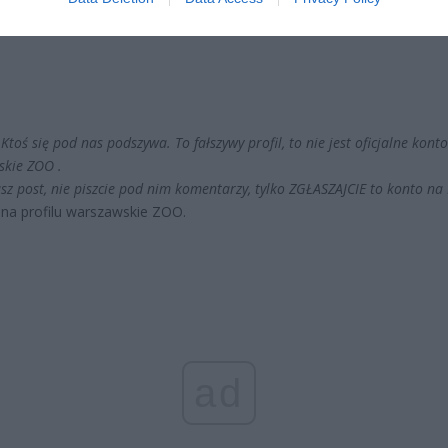
oś się pod nas podszywa. To fałszywy profil, to nie jest oficjalne konto
kie ZOO .
sz post, nie piszcie pod nim komentarzy, tylko ZGŁASZAJCIE to konto na 
na profilu warszawskie ZOO.
ad