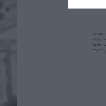
„UWAGA Kt
Warszaws
To nie na
czytamy 