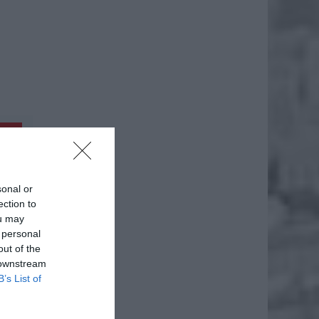
daj
sonal or
ection to
ou may
 personal
out of the
 downstream
B’s List of