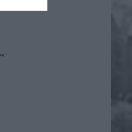
FB.”
–