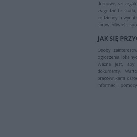
domowe, szczególn
złagodzić te skutk
codziennych wydatk
sprawiedliwości społ
JAK SIĘ PR
Osoby zaintereso
ogłoszenia lokalny
Ważne jest, aby z
dokumenty. Wart
pracownikami ośro
informacji i pomocy