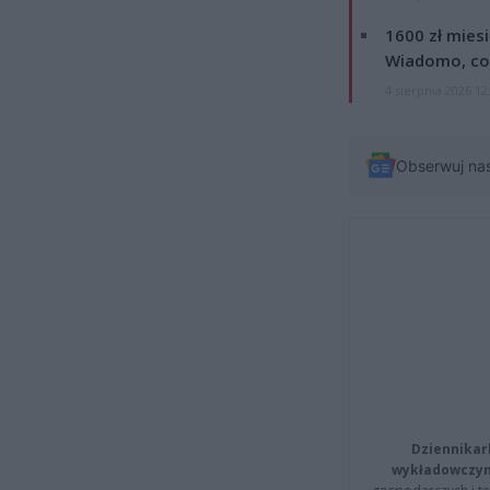
1600 zł mies
Wiadomo, co
4 sierpnia 2026 12
Obserwuj na
Dziennikar
wykładowczyn