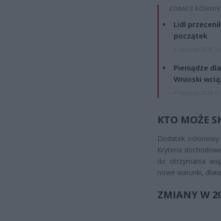
ZOBACZ RÓWNIE
Lidl przeceni
początek
4 sierpnia 2026 16
Pieniądze dla
Wnioski wcią
4 sierpnia 2026 12
KTO MOŻE S
Dodatek osłonowy j
Kryteria dochodowe 
do otrzymania ws
nowe warunki, dlate
ZMIANY W 2