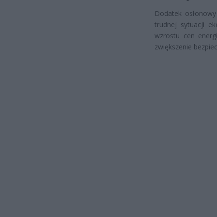
Dodatek osłonowy 
trudnej sytuacji ek
wzrostu cen energ
zwiększenie bezpie