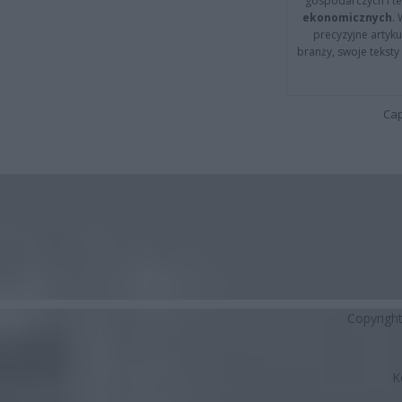
gospodarczych i t
ekonomicznych
.
precyzyjne artyku
branży, swoje tekst
Cap
Copyrigh
K