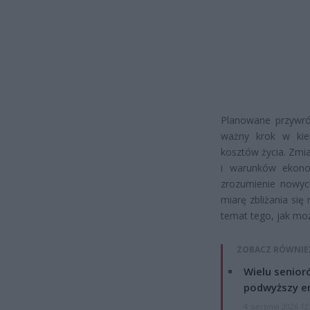
Planowane przywró
ważny krok w kier
kosztów życia. Zmi
i warunków ekonom
zrozumienie nowyc
miarę zbliżania się
temat tego, jak moż
ZOBACZ RÓWNIE
Wielu senior
podwyższy e
4 sierpnia 2026 12