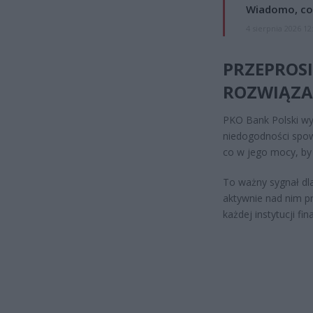
Wiadomo, co
4 sierpnia 2026 12
PRZEPROSI
ROZWIĄZA
PKO Bank Polski wy
niedogodności spow
co w jego mocy, by 
To ważny sygnał dla
aktywnie nad nim pr
każdej instytucji fi