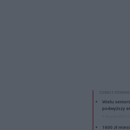
ZOBACZ RÓWNIE
Wielu senior
podwyższy e
4 sierpnia 2026 12
1600 zł mies