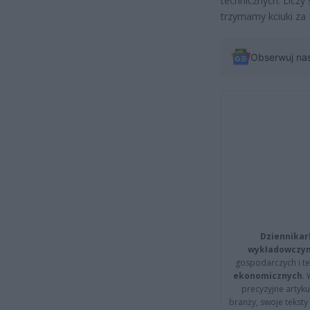
technicznych. Liczy s
trzymamy kciuki za
Obserwuj na
Dziennikar
wykładowczyn
gospodarczych i t
ekonomicznych
.
precyzyjne artyku
branży, swoje tekst