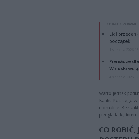
ZOBACZ RÓWNIE
Lidl przeceni
początek
4 sierpnia 2026 16
Pieniądze dla
Wnioski wcią
4 sierpnia 2026 12
Warto jednak podkre
Banku Polskiego w z
normalnie. Bez zakł
przeglądarkę intern
CO ROBIĆ, 