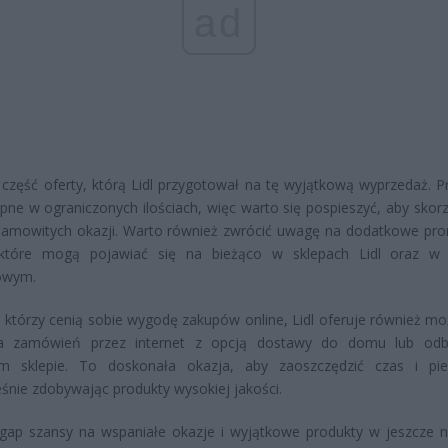
ad
 część oferty, którą Lidl przygotował na tę wyjątkową wyprzedaż. P
pne w ograniczonych ilościach, więc warto się pospieszyć, aby skorz
samowitych okazji. Warto również zwrócić uwagę na dodatkowe pro
 które mogą pojawiać się na bieżąco w sklepach Lidl oraz w 
towym.
, którzy cenią sobie wygodę zakupów online, Lidl oferuje również mo
ia zamówień przez internet z opcją dostawy do domu lub odb
m sklepie. To doskonała okazja, aby zaoszczędzić czas i pie
śnie zdobywając produkty wysokiej jakości.
gap szansy na wspaniałe okazje i wyjątkowe produkty w jeszcze n