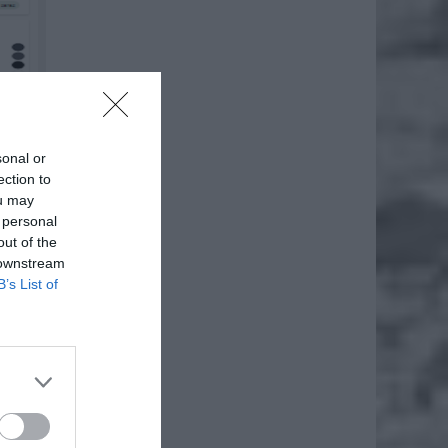
sonal or
ection to
ou may
 personal
out of the
 downstream
B’s List of
re doda
ą każde
czesnym
, które
yglądać