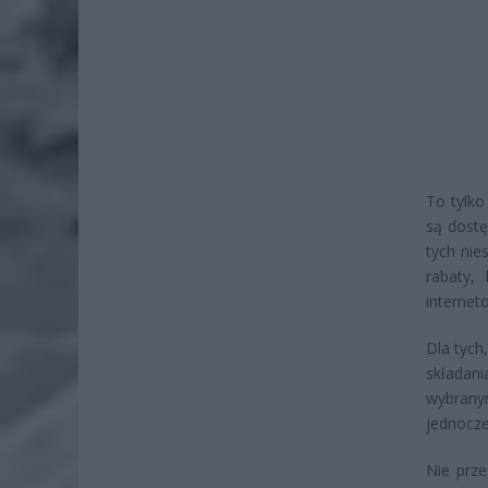
To tylko
są dostę
tych nie
rabaty,
interne
Dla tych
składan
wybrany
jednocze
Nie prze