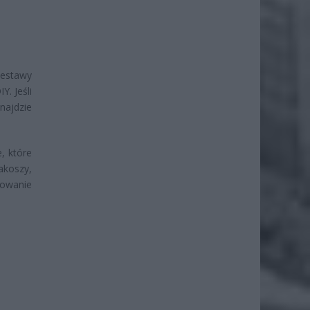
zestawy
Y. Jeśli
najdzie
, które
akoszy,
owanie