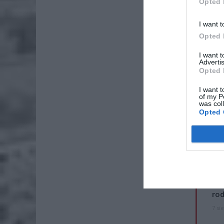
Opted 
I want t
Opted 
I want 
Advertis
Opted 
I want t
of my P
was col
Opted 
ZOBA
Naw
rod
7 si