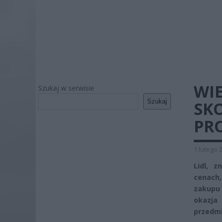
WIE
Szukaj w serwisie
Szukaj
SKO
PR
1 lutego 
Lidl, 
cenach,
zakupu 
okazja 
przedmi