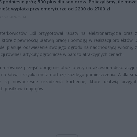
 podniesie próg 500 plus dla seniorów. Policzyliśmy, ile może
ieść wypłata przy emeryturze od 2200 do 2700 zł
erpnia 2026 19:14
sterkowiczów Lidl przygotował rabaty na elektronarzędzia oraz 
, które z pewnością ułatwią pracę i pomogą w realizacji projektów DI
olei planuje odświeżenie swojego ogrodu na nadchodzącą wiosnę, z
ji również artykuły ogrodnicze w bardzo atrakcyjnych cenach.
a również przejść obojętnie obok oferty na akcesoria dekoracyjne
 na łatwą i szybką metamorfozę każdego pomieszczenia. A dla sm
e są nowoczesne urządzenia kuchenne, które ułatwią przygot
ch posiłków i napojów.