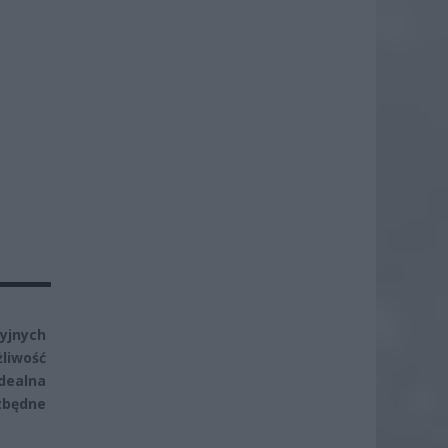
yjnych
liwość
dealna
zbędne