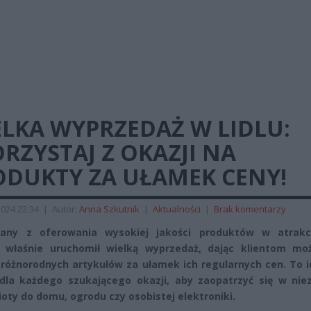
LKA WYPRZEDAŻ W LIDLU:
RZYSTAJ Z OKAZJI NA
ODUKTY ZA UŁAMEK CENY!
2024 22:34
|
Autor:
Anna Szkutnik
|
Aktualności
|
Brak komentarzy
znany z oferowania wysokiej jakości produktów w atrakc
 właśnie uruchomił wielką wyprzedaż, dając klientom moż
różnorodnych artykułów za ułamek ich regularnych cen. To i
dla każdego szukającego okazji, aby zaopatrzyć się w nie
oty do domu, ogrodu czy osobistej elektroniki.