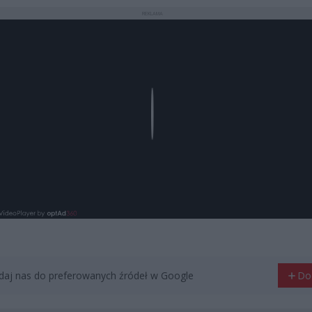
REKLAMA
Play
aj nas do preferowanych źródeł w Google
Do