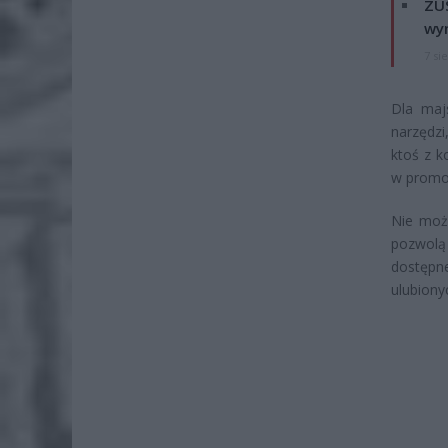
ZUS
wyn
7 si
Dla maj
narzędzi
ktoś z k
w promoc
Nie możn
pozwolą
dostępn
ulubiony