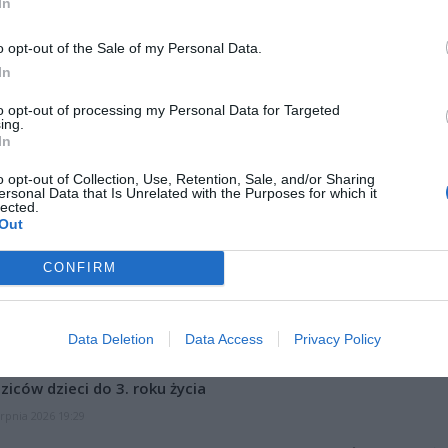
In
o opt-out of the Sale of my Personal Data.
In
to opt-out of processing my Personal Data for Targeted
ing.
ad
In
o opt-out of Collection, Use, Retention, Sale, and/or Sharing
ersonal Data that Is Unrelated with the Purposes for which it
lected.
Out
CONFIRM
CZ RÓWNIEŻ:
Data Deletion
Data Access
Privacy Policy
et 3600 zł miesięcznie zamiast 800+. Nowa propozycja dla
ziców dzieci do 3. roku życia
erpnia 2026 19:29