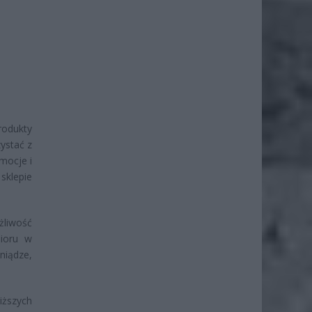
rodukty
ystać z
mocje i
sklepie
żliwość
ioru w
niądze,
iższych