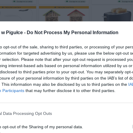
w Pigułce -
Do Not Process My Personal Information
to opt-out of the sale, sharing to third parties, or processing of your per
formation for targeted advertising by us, please use the below opt-out s
r selection. Please note that after your opt-out request is processed y
eing interest-based ads based on personal information utilized by us or
disclosed to third parties prior to your opt-out. You may separately opt-
Fot. Lidl.pl
losure of your personal information by third parties on the IAB’s list of
. This information may also be disclosed by us to third parties on the
IA
edaży znalazły się takie produkty jak stylowe oświetlenie LED, któ
Participants
that may further disclose it to other third parties.
każdemu wnętrzu, praktyczne narzędzia kuchenne, które usprawni
ie, oraz akcesoria elektroniczne, które są niezbędne w nowo
stwie domowym. W ofercie Lidla znalazły się również odzież i buty
l Data Processing Opt Outs
 sobie komfort i modny design, idealne dla tych, którzy chcą w
nie wydając majątku.
o opt-out of the Sharing of my personal data.