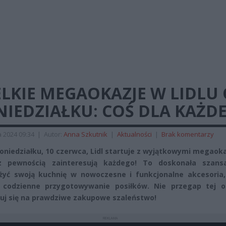
LKIE MEGAOKAZJE W LIDLU
NIEDZIAŁKU: COŚ DLA KAŻD
 2024 09:34
|
Autor:
Anna Szkutnik
|
Aktualności
|
Brak komentarzy
poniedziałku, 10 czerwca, Lidl startuje z wyjątkowymi megaok
z pewnością zainteresują każdego! To doskonała szans
yć swoją kuchnię w nowoczesne i funkcjonalne akcesoria,
 codzienne przygotowywanie posiłków. Nie przegap tej ok
uj się na prawdziwe zakupowe szaleństwo!
REKLAMA