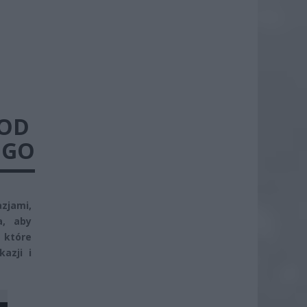
 OD
EGO
azjami,
a, aby
 które
azji i