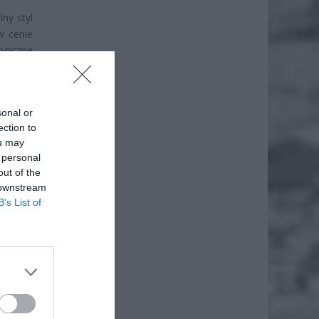
ny styl
w cenie
ogiczne
ardziej
sonal or
ection to
ou may
 personal
out of the
 downstream
B’s List of