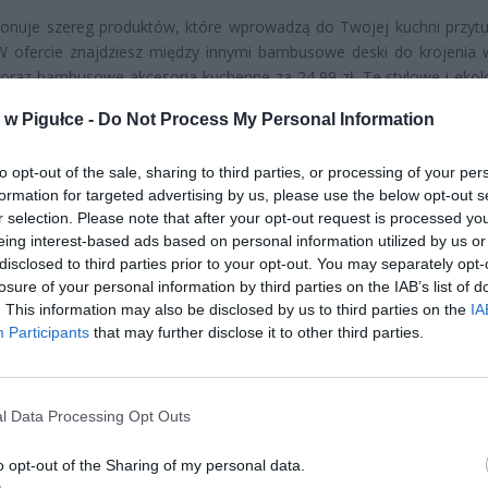
ponuje szereg produktów, które wprowadzą do Twojej kuchni przytul
 ofercie znajdziesz między innymi bambusowe deski do krojenia 
 oraz bambusowe akcesoria kuchenne za 24,99 zł. Te stylowe i ekol
nia nie tylko ozdobią Twoją kuchnię, ale także uczynią gotowanie b
w Pigułce -
Do Not Process My Personal Information
nym.
to opt-out of the sale, sharing to third parties, or processing of your per
formation for targeted advertising by us, please use the below opt-out s
r selection. Please note that after your opt-out request is processed y
eing interest-based ads based on personal information utilized by us or
disclosed to third parties prior to your opt-out. You may separately opt-
losure of your personal information by third parties on the IAB’s list of
. This information may also be disclosed by us to third parties on the
IA
ad
Participants
that may further disclose it to other third parties.
l Data Processing Opt Outs
o opt-out of the Sharing of my personal data.