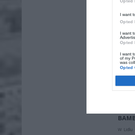
Opted 
ZOBA
I want t
Lid
Opted 
po
I want 
4 si
Advertis
Opted 
Pie
Wni
I want t
of my P
was col
4 si
Opted 
TARK
Jednym z
Dzięki 
w każdej
BAMB
W Lidlu 