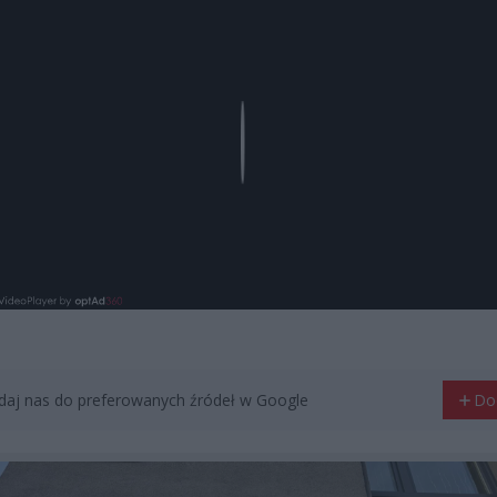
Play
aj nas do preferowanych źródeł w Google
Do