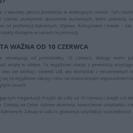
U?
nie z wysokiej jakości produktów w atrakcyjnych cenach. Tym razem
e szeroki asortyment akcesoriów kuchennych, które zadowolą k
nie od preferencji kulinarnych. Stylowe, funkcjonalne i trwałe – ta
rodukty dostępne w ramach tej promocji.
TA WAŻNA OD 10 CZERWCA
e obowiązują od poniedziałku, 10 czerwca, dlatego warto ju
wać wizytę w sklepie. Te wyjątkowe okazje z pewnością przyciągn
, więc nie zwlekaj i odwiedź Lidl, aby skorzystać z niesamowitych r
j się na wyjątkowe zakupy i ciesz się nowoczesnym wyposażeniem k
jnych cenach!
gap tych megaokazji! Przyjdź do Lidla od 10 czerwca i znajdź coś id
ie. Czekają na Ciebie stylowe akcesoria, nowoczesne urządzenia i 
i kulinarnych. Zakupy w Lidlu to gwarancja satysfakcji i oszczędności!