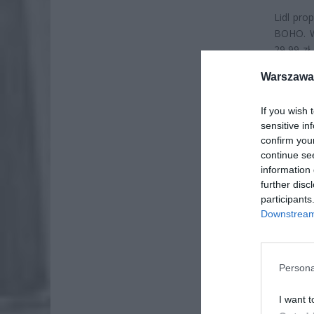
Lidl pro
BOHO. W
29,99 zł
rozwiąza
Warszawa 
przyjem
If you wish 
sensitive in
confirm you
continue se
information 
further disc
participants
Downstream 
Persona
I want t