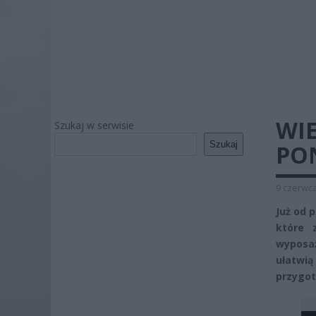
WIE
Szukaj w serwisie
Szukaj
PO
9 czerwca
Już od 
które 
wyposaż
ułatwią
przygot