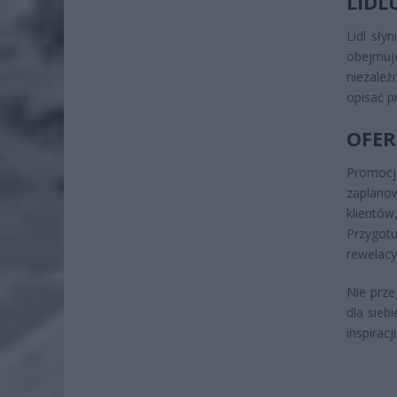
LIDL
Lidl sły
obejmuj
niezależ
opisać p
OFER
Promocj
zaplano
klientów
Przygotu
rewelacy
Nie prze
dla sieb
inspiracj