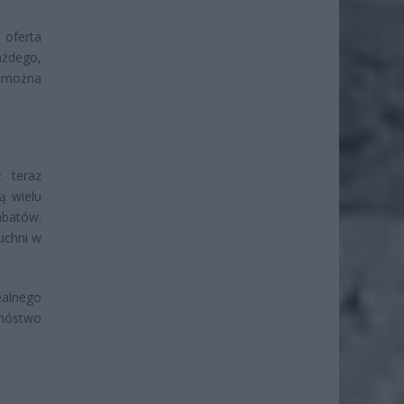
 oferta
ażdego,
k można
ż teraz
ą wielu
abatów.
uchni w
ealnego
mnóstwo