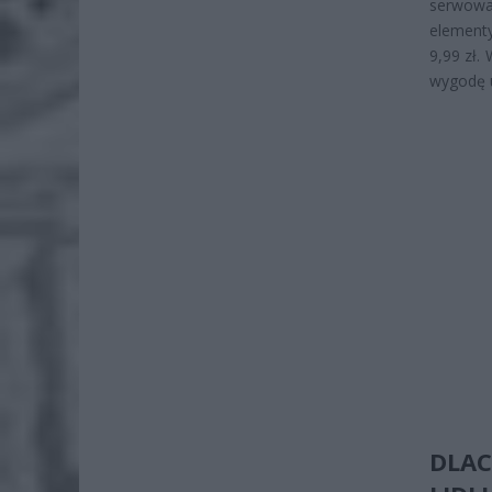
serwowan
elementy
9,99 zł.
wygodę 
DLAC