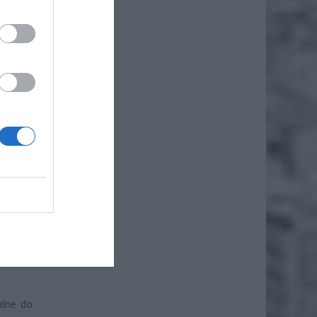
iero
ł.
,99 zł.
dzi się
ów.
alne do