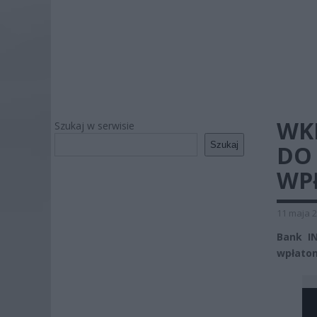
WK
Szukaj w serwisie
Szukaj
DO
WP
11 maja 2
Bank I
wpłatom