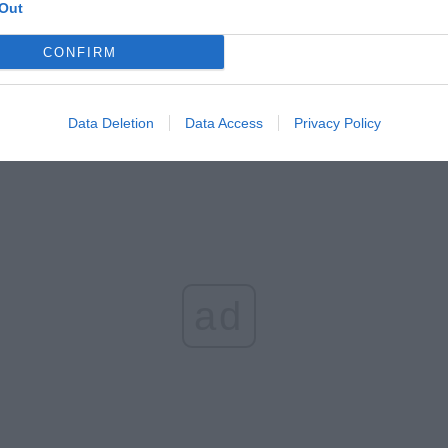
ziców dzieci do 3. roku życia
Out
erpnia 2026 19:29
CONFIRM
 podniesie próg 500 plus dla seniorów. Policzyliśmy, ile może
ieść wypłata przy emeryturze od 2200 do 2700 zł
Data Deletion
Data Access
Privacy Policy
erpnia 2026 19:14
ad