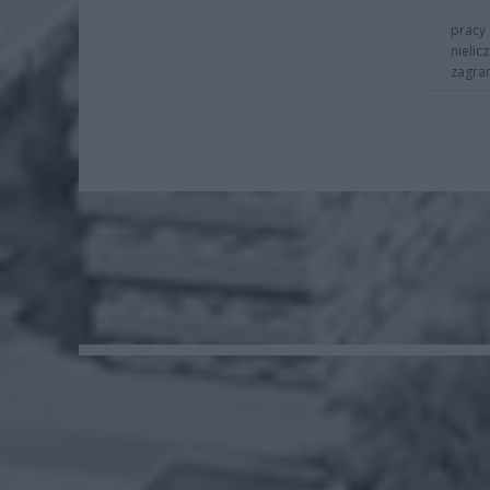
pracy 
nielic
zagra