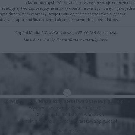
ekonomicznych
. Warsztat naukowy wykorzystuje w codziennej
redakcyjnej, tworząc precyzyjne artykuły oparte na twardych danych. Jako jedna
znych dziennikarek w branży, swoje teksty opiera na bezpośredniej pracy z
nicznymi raportami finansowymi i aktami prawnymi, bez pośredników.
Capital Media S.C. ul. Grzybowska 87, 00-844 Warszawa
Kontakt z redakcją: Kontakt@warszawawpigulce.pl
Copyright © 2026
Niezależny portal warszawawpigulce.pl
∗
Wydawca i właściciel: Capital Media S.C.
ul. Grzybowska 87, 00-844 Warszawa
Kontakt z redakcją:
Kontakt@warszawawpigulce.pl
Polityka Redakcyjna