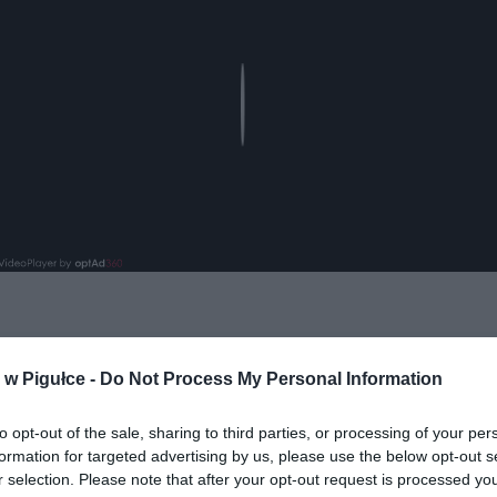
Play
aj nas do preferowanych źródeł w Google
Do
w Pigułce -
Do Not Process My Personal Information
to opt-out of the sale, sharing to third parties, or processing of your per
formation for targeted advertising by us, please use the below opt-out s
r selection. Please note that after your opt-out request is processed y