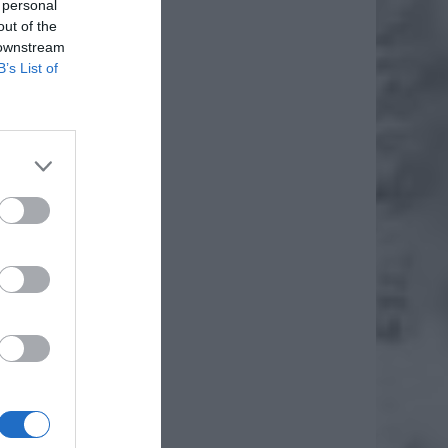
 personal
out of the
 downstream
B’s List of