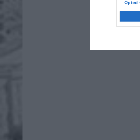
rod
Opted 
7 si
ZUS
wyn
7 si