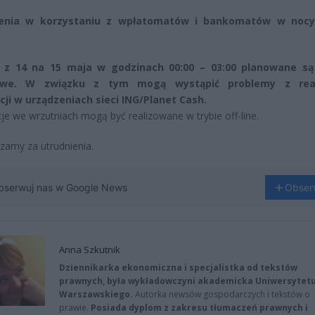
ienia w korzystaniu z wpłatomatów i bankomatów w nocy
 z 14 na 15 maja w godzinach 00:00 – 03:00 planowane są
owe. W związku z tym mogą wystąpić problemy z real
cji w urządzeniach sieci ING/Planet Cash.
je we wrzutniach mogą być realizowane w trybie off-line.
zamy za utrudnienia.
bserwuj nas w Google News
Obser
Anna Szkutnik
Dziennikarka ekonomiczna i specjalistka od tekstów
prawnych, była wykładowczyni akademicka Uniwersytet
Warszawskiego.
Autorka newsów gospodarczych i tekstów o
prawie.
Posiada dyplom z zakresu tłumaczeń prawnych i