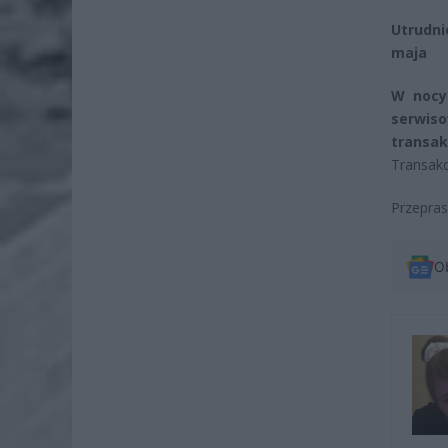
Utrudn
maja
W nocy
serwis
transak
Transakc
Przepras
O