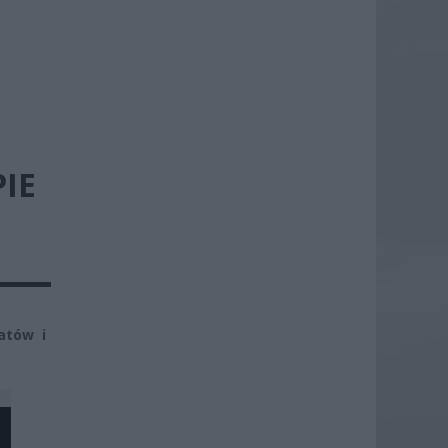
IE
atów i