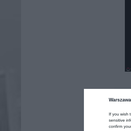
Dod
Warszawa 
If you wish 
sensitive in
confirm you