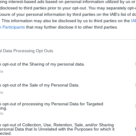
eing interest-based ads based on personal information utilized by us or
disclosed to third parties prior to your opt-out. You may separately opt-
losure of your personal information by third parties on the IAB’s list of
. This information may also be disclosed by us to third parties on the
IA
Participants
that may further disclose it to other third parties.
l Data Processing Opt Outs
o opt-out of the Sharing of my personal data.
In
o opt-out of the Sale of my Personal Data.
In
Fot. Pixabay / Warszawa w Pigułce
to opt-out of processing my Personal Data for Targeted
at banku:
ing.
In
CZ RÓWNIEŻ:
o opt-out of Collection, Use, Retention, Sale, and/or Sharing
ersonal Data that Is Unrelated with the Purposes for which it
et 3600 zł miesięcznie zamiast 800+. Nowa propozycja dla
lected.