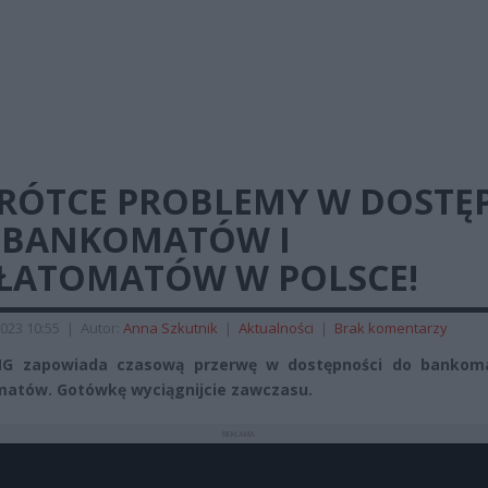
RÓTCE PROBLEMY W DOSTĘP
 BANKOMATÓW I
ŁATOMATÓW W POLSCE!
023 10:55
|
Autor:
Anna Szkutnik
|
Aktualności
|
Brak komentarzy
NG zapowiada czasową przerwę w dostępności do bankom
atów. Gotówkę wyciągnijcie zawczasu.
REKLAMA