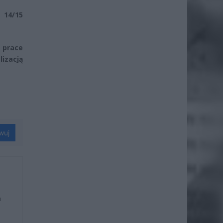
 14/15
 prace
izacją
wuj
u