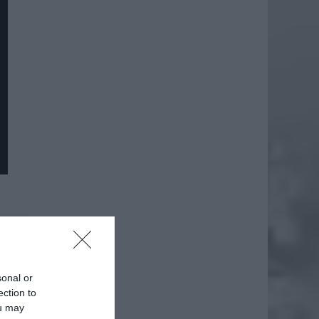
daj
sonal or
ection to
ou may