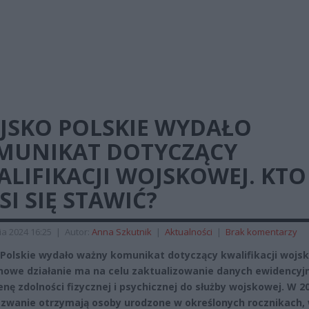
JSKO POLSKIE WYDAŁO
MUNIKAT DOTYCZĄCY
LIFIKACJI WOJSKOWEJ. KTO
I SIĘ STAWIĆ?
ia 2024 16:25
|
Autor:
Anna Szkutnik
|
Aktualności
|
Brak komentarzy
Polskie wydało ważny komunikat dotyczący kwalifikacji wojsk
nowe działanie ma na celu zaktualizowanie danych ewidencyj
enę zdolności fizycznej i psychicznej do służby wojskowej. W 2
zwanie otrzymają osoby urodzone w określonych rocznikach,