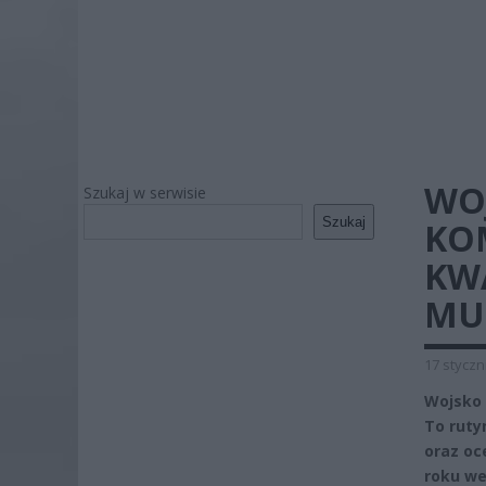
WO
Szukaj w serwisie
Szukaj
KO
KWA
MUS
17 styczn
Wojsko 
To ruty
oraz oc
roku we