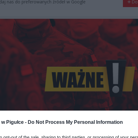
aj nas do preferowanych źródeł w Google
Do
w Pigułce -
Do Not Process My Personal Information
Fot. Warszawa w Pigułce / Shutterstock
to opt-out of the sale, sharing to third parties, or processing of your per