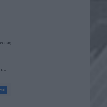
nie się
e
ch w
wuj