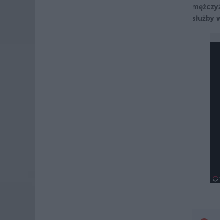
mężczyź
służby 