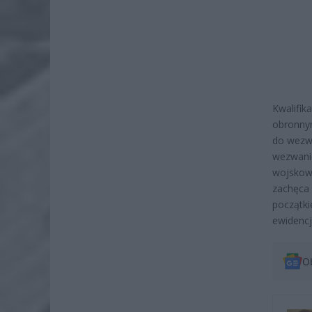
Kwalifik
obronnym
do wezw
wezwanie
wojskowy
zachęca 
początki
ewidencji
O