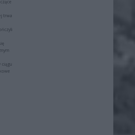
uczące
j trwa
ończyli
ię
cznym
w ciągu
tkowe