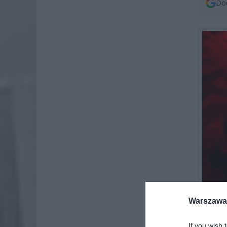
Dod
Warszawa 
If you wish 