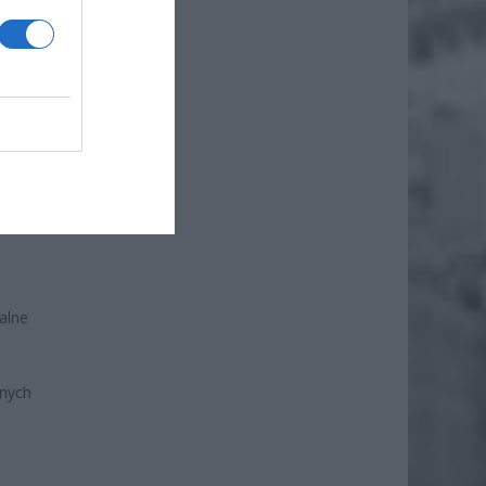
 oraz
bejmuje
alne
żnych