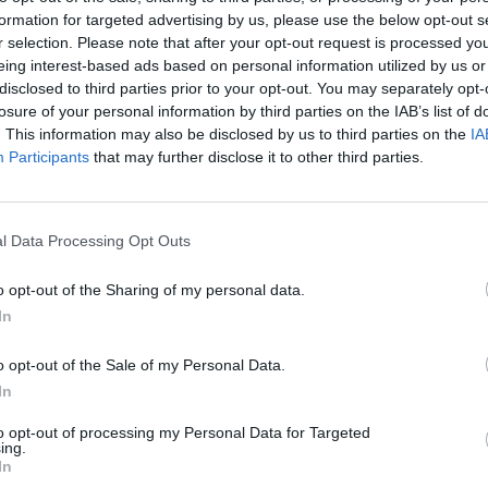
formation for targeted advertising by us, please use the below opt-out s
musisz wiedzieć:
r selection. Please note that after your opt-out request is processed y
eing interest-based ads based on personal information utilized by us or
disclosed to third parties prior to your opt-out. You may separately opt-
CZ RÓWNIEŻ:
losure of your personal information by third parties on the IAB’s list of
l przecenił hit do kuchni. Air fryer tańszy aż o 150 zł, a to dop
. This information may also be disclosed by us to third parties on the
IA
czątek
Participants
that may further disclose it to other third parties.
erpnia 2026 16:06
niądze dla milionów polskich rodzin. ZUS wypłacił już 173 mln z
l Data Processing Opt Outs
oski wciąż można składać
erpnia 2026 12:56
o opt-out of the Sharing of my personal data.
In
o opt-out of the Sale of my Personal Data.
In
to opt-out of processing my Personal Data for Targeted
ing.
In
ad