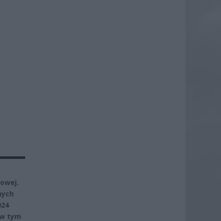
owej.
nych
024
 w tym