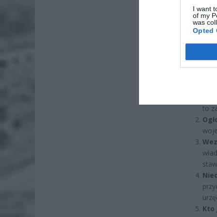
I want t
of my P
was col
Opted 
Cele
ocen
to z
Ogło
woje
Wez
wład
staw
Nie
przy
urzę
Kto