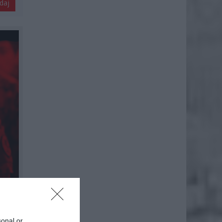
daj
sonal or