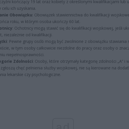
zyźni kończący 19 lat oraz kobiety z określonymi kwalifikacjami lub 
w celu ich uzyskania.
anie Obowiązku
: Obowiązek stawiennictwa do kwalifikacji wojskowe
ońca roku, w którym osoba ukończy 60 lat.
otnicy
: Ochotnicy mogą stawić się do kwalifikacji wojskowej, jeśli uk
t, niezależnie od kwalifikacji.
ątki
: Pewne grupy osób mogą być zwolnione z obowiązku stawiania s
iście, w tym osoby całkowicie niezdolne do pracy oraz osoby o zna
niu niepełnosprawności.
gorie Zdolności
: Osoby, które otrzymały kategorię zdolności „A” i 
t zgłoszą chęć pełnienia służby wojskowej, nie są kierowane na doda
nia lekarskie czy psychologiczne.
ad