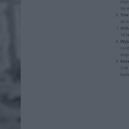
mężc
się 
Trw
do k
Och
18 la
Wyj
osob
stop
Kate
3 la
bada