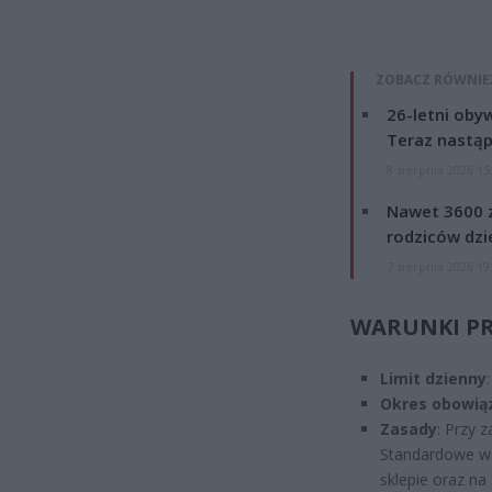
ZOBACZ RÓWNIE
26-letni obyw
Teraz nastąp
8 sierpnia 2026 15
Nawet 3600 z
rodziców dzie
7 sierpnia 2026 19
WARUNKI P
Limit dzienny
Okres obowią
Zasady
: Przy 
Standardowe wa
sklepie oraz na 