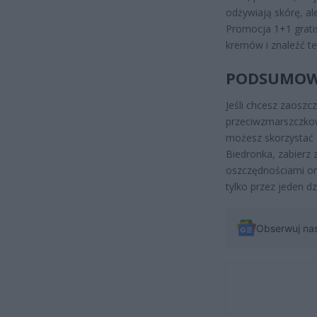
odżywiają skórę, ale
Promocja 1+1 grati
kremów i znaleźć t
PODSUMOW
Jeśli chcesz zaoszc
przeciwzmarszczkowy
możesz skorzystać z
Biedronka, zabierz z
oszczędnościami or
tylko przez jeden dz
Obserwuj na