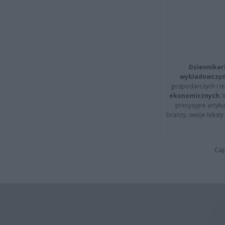
Dziennikar
wykładowczyn
gospodarczych i t
ekonomicznych
.
precyzyjne artyku
branży, swoje tekst
Cap