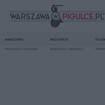
WARSZAWA
MAZOWSZE
POLSK
Wiadomości z Warszawy
Wiadomości z Mazowsza
Wiadomo