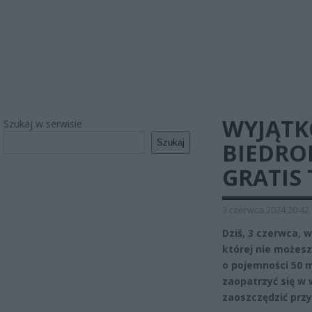
WYJĄTK
Szukaj w serwisie
Szukaj
BIEDRO
GRATIS 
3 czerwca 2024 20:42
Dziś, 3 czerwca,
której nie możes
o pojemności 50 m
zaopatrzyć się w 
zaoszczędzić przy