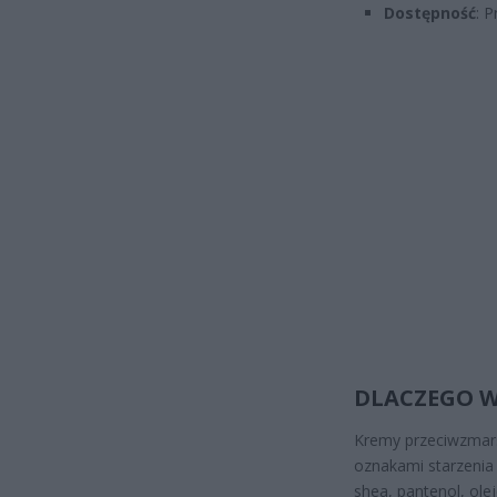
Dostępność
: 
DLACZEGO W
Kremy przeciwzmars
oznakami starzenia 
shea, pantenol, olej