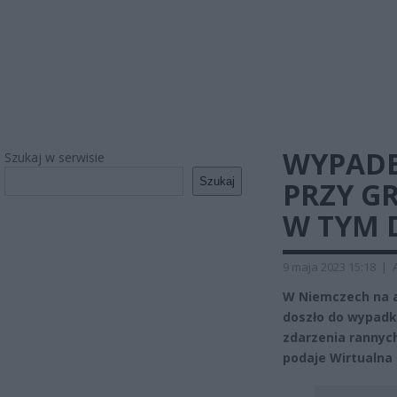
WYPADE
Szukaj w serwisie
Szukaj
PRZY G
W TYM D
9 maja 2023 15:18
|
W Niemczech na a
doszło do wypadk
zdarzenia rannych
podaje Wirtualna 