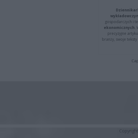
Dziennikar
wykładowczyn
gospodarczych i t
ekonomicznych
.
precyzyjne artyku
branży, swoje tekst
Cap
Copyrigh