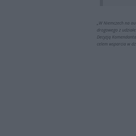
„
W Niemczech na aut
drogowego z udzia
Decyzją Komendanta G
celem wsparcia w dz