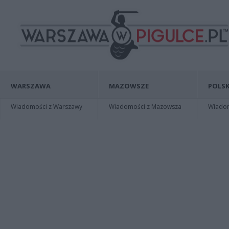
WARSZAWA
MAZOWSZE
POLSK
Wiadomości z Warszawy
Wiadomości z Mazowsza
Wiadomo