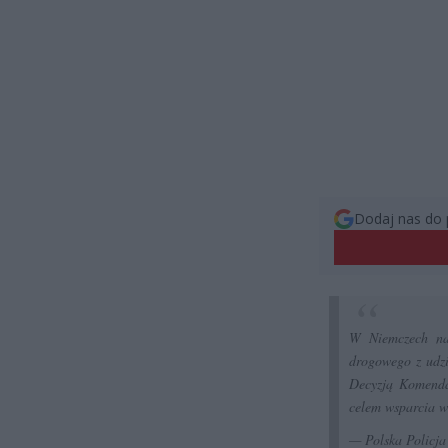
Dodaj nas do 
W Niemczech na
drogowego z udz
Decyzją Komendan
celem wsparcia w
— Polska Policj