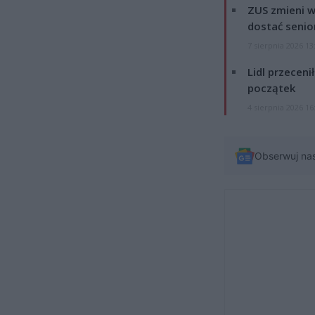
ZUS zmieni w
dostać senio
7 sierpnia 2026 13
Lidl przeceni
początek
4 sierpnia 2026 16
Obserwuj na