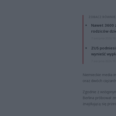
ZOBACZ RÓWNIE
Nawet 3600 z
rodziców dzie
7 sierpnia 2026 19
ZUS podniesie
wynieść wypł
7 sierpnia 2026 19
Niemieckie media i
oraz dwóch ciężaró
Zgodnie z wstępnymi
Berlina próbował zm
znajdującą się prze