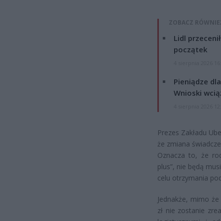
ZOBACZ RÓWNIE
Lidl przeceni
początek
4 sierpnia 2026 16
Pieniądze dla
Wnioski wcią
4 sierpnia 2026 12
Prezes Zakładu Ube
że zmiana świadczen
Oznacza to, że ro
plus”, nie będą mu
celu otrzymania po
Jednakże, mimo że 
zł nie zostanie zr