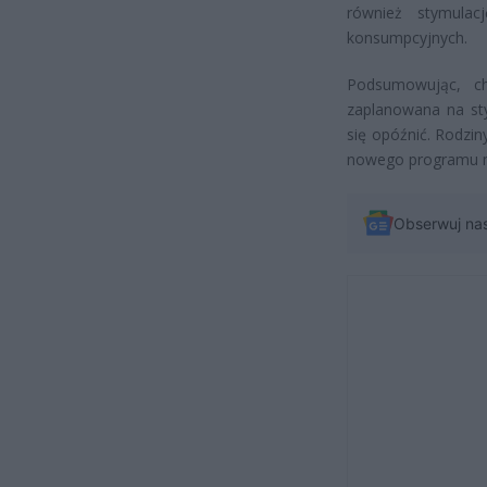
również stymulac
konsumpcyjnych.
Podsumowując, ch
zaplanowana na st
się opóźnić. Rodzi
nowego programu mo
Obserwuj na