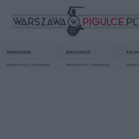
WARSZAWA
MAZOWSZE
POLSK
Wiadomości z Warszawy
Wiadomości z Mazowsza
Wiadomo