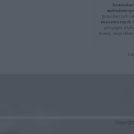
Dziennikar
wykładowczyn
gospodarczych i t
ekonomicznych
.
precyzyjne artyku
branży, swoje tekst
Cap
Copyrigh