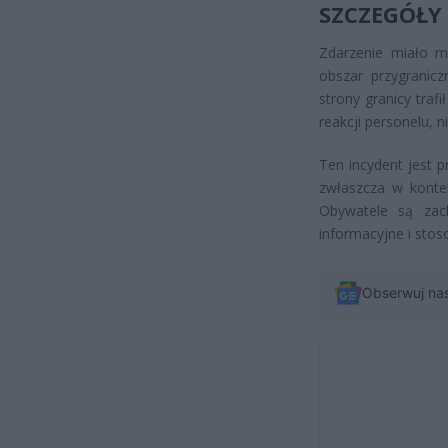
SZCZEGÓŁY
Zdarzenie miało m
obszar przygranicz
strony granicy traf
reakcji personelu, 
Ten incydent jest 
zwłaszcza w kontek
Obywatele są zach
informacyjne i stos
Obserwuj na