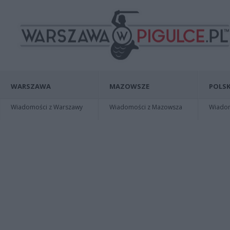
WARSZAWA
MAZOWSZE
POLSK
Wiadomości z Warszawy
Wiadomości z Mazowsza
Wiadomo