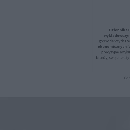
Dziennikar
wykładowczyn
gospodarczych i t
ekonomicznych
.
precyzyjne artyku
branży, swoje tekst
Cap