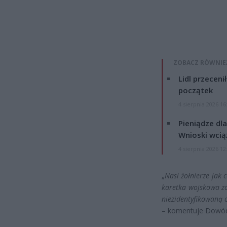
ZOBACZ RÓWNIE
Lidl przeceni
początek
4 sierpnia 2026 16
Pieniądze dla
Wnioski wcią
4 sierpnia 2026 12
„
Nasi żołnierze jak 
karetka wojskowa zo
niezidentyfikowaną o
– komentuje Dowód